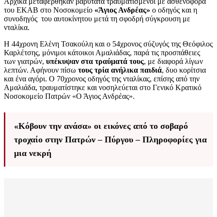
Αρχικά μεταφέρθηκαν βαρύτατα τραυματισμένοι με ασθενοφόρα
του ΕΚΑΒ στο Νοσοκομείο
«Άγιος Ανδρέας»
ο οδηγός και η
συνοδηγός του αυτοκίνητου μετά τη σφοδρή σύγκρουση με
νταλίκα.
Η 44χρονη Ελένη Τσακούλη και ο 54χρονος σύζυγός της Θεόφιλος
Καρλέτσης, μόνιμοι κάτοικοι Αμαλιάδας, παρά τις προσπάθειες
των γιατρών,
υπέκυψαν στα τραύματά τους
, με διαφορά λίγων
λεπτών. Αφήνουν πίσω
τους τρία ανήλικα παιδιά
, δυο κορίτσια
και ένα αγόρι. Ο 70χρονος οδηγός της νταλίκας, επίσης από την
Αμαλιάδα, τραυματίστηκε και νοσηλεύεται στο Γενικό Κρατικό
Νοσοκομείο Πατρών «Ο Άγιος Ανδρέας».
«Κόβουν την ανάσα» οι εικόνες από το σοβαρό
τροχαίο στην Πατρών – Πύργου – Πληροφορίες για
μια νεκρή