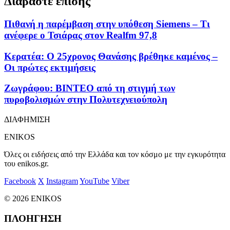
Διαβάστε επίσης
Πιθανή η παρέμβαση στην υπόθεση Siemens – Τι
ανέφερε ο Τσιάρας στον Realfm 97,8
Κερατέα: Ο 25χρονος Θανάσης βρέθηκε καμένος –
Οι πρώτες εκτιμήσεις
Ζωγράφου: ΒΙΝΤΕΟ από τη στιγμή των
πυροβολισμών στην Πολυτεχνειούπολη
ΔΙΑΦΗΜΙΣΗ
ENIKOS
Όλες οι ειδήσεις από την Ελλάδα και τον κόσμο με την εγκυρότητα
του enikos.gr.
Facebook
X
Instagram
YouTube
Viber
© 2026 ENIKOS
ΠΛΟΗΓΗΣΗ