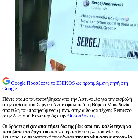
Google
Προσθέστε το ENIKOS ως προτιμώμενη πηγή στη
Google
Πέντε άτομα ταυτοποιήθηκαν από την Αστυνομία για την εισβολή
στην έκθεση του Σεργκέι Αντρέεφσκι από τη Βόρεια Μακεδονία,
στα τέλη του προηγούμενου μήνα, στην αίθουσα τέχνης Remezzo,
στην Αρετσού Καλαμαριάς στην
Θεσσαλονίκη
.
Οι δράστες
είχαν απαιτήσει
δια της βίας
από τον καλλιτέχνη να
κατεβάσει τα έργα του
και να τερματίσει τη λειτουργία της
έκθεσης. Το περιστατικό προκάλεσε
την παρέμβαση εισαγγελέα
,