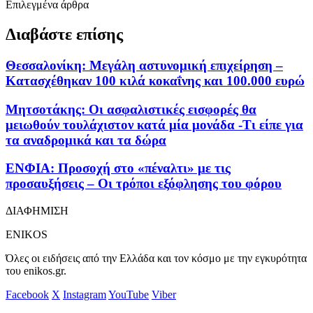
Επιλεγμένα άρθρα
Διαβάστε επίσης
Θεσσαλονίκη: Μεγάλη αστυνομική επιχείρηση –
Κατασχέθηκαν 100 κιλά κοκαΐνης και 100.000 ευρώ
Μητσοτάκης: Οι ασφαλιστικές εισφορές θα
μειωθούν τουλάχιστον κατά μία μονάδα -Τι είπε για
τα αναδρομικά και τα δώρα
ΕΝΦΙΑ: Προσοχή στο «πέναλτι» με τις
προσαυξήσεις – Οι τρόποι εξόφλησης του φόρου
ΔΙΑΦΗΜΙΣΗ
ENIKOS
Όλες οι ειδήσεις από την Ελλάδα και τον κόσμο με την εγκυρότητα
του enikos.gr.
Facebook
X
Instagram
YouTube
Viber