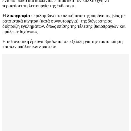
έντυπο υλικό και καλώντας επιτακτικά τον καλλιτέχνη να
τερματίσει τη λειτουργία της έκθεσης».
Η δικογραφία
περιλαμβάνει τα αδικήματα της παράνομης βίας με
ρατσιστικά κίνητρα (κατά συναυτουργία), της διέγερσης σε
διάπραξη εγκλημάτων, όπως επίσης της τέλεσης βιαιοπραγιών και
πράξεων διχόνοιας.
Η αστυνομική έρευνα βρίσκεται σε εξέλιξη για την ταυτοποίηση
και των υπόλοιπων δραστών.