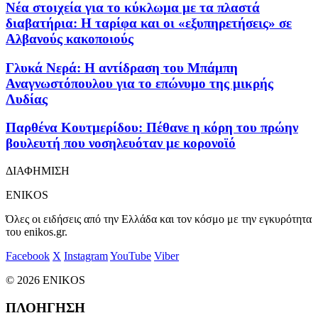
Νέα στοιχεία για το κύκλωμα με τα πλαστά
διαβατήρια: Η ταρίφα και οι «εξυπηρετήσεις» σε
Αλβανούς κακοποιούς
Γλυκά Νερά: Η αντίδραση του Μπάμπη
Αναγνωστόπουλου για το επώνυμο της μικρής
Λυδίας
Παρθένα Κουτμερίδου: Πέθανε η κόρη του πρώην
βουλευτή που νοσηλευόταν με κορονοϊό
ΔΙΑΦΗΜΙΣΗ
ENIKOS
Όλες οι ειδήσεις από την Ελλάδα και τον κόσμο με την εγκυρότητα
του enikos.gr.
Facebook
X
Instagram
YouTube
Viber
© 2026 ENIKOS
ΠΛΟΗΓΗΣΗ