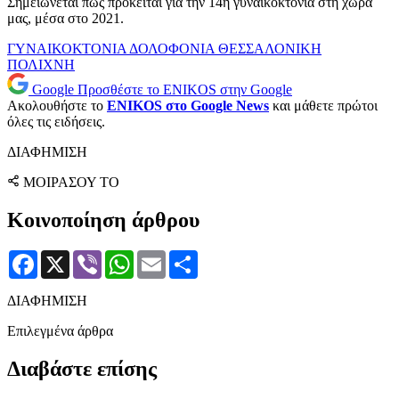
Σημειώνεται πως πρόκειται για την 14η γυναικοκτονία στη χώρα
μας, μέσα στο 2021.
ΓΥΝΑΙΚΟΚΤΟΝΙΑ
ΔΟΛΟΦΟΝΙΑ
ΘΕΣΣΑΛΟΝΙΚΗ
ΠΟΛΙΧΝΗ
Google
Προσθέστε το ENIKOS στην Google
Ακολουθήστε το
ENIKOS στο Google News
και μάθετε πρώτοι
όλες τις ειδήσεις.
ΔΙΑΦΗΜΙΣΗ
ΜΟΙΡΑΣΟΥ ΤΟ
Κοινοποίηση άρθρου
Facebook
X
Viber
WhatsApp
Email
Μοιραστείτε
ΔΙΑΦΗΜΙΣΗ
Επιλεγμένα άρθρα
Διαβάστε επίσης