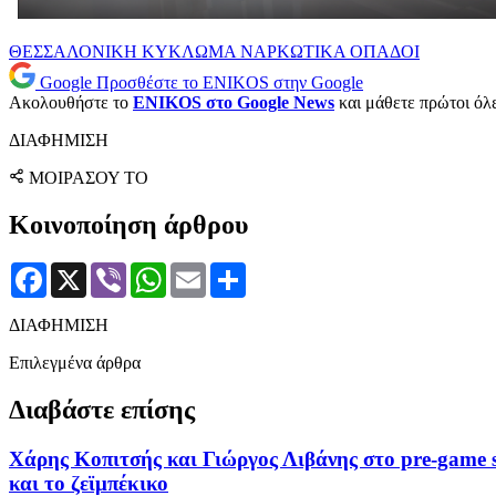
ΘΕΣΣΑΛΟΝΙΚΗ
ΚΥΚΛΩΜΑ
ΝΑΡΚΩΤΙΚΑ
ΟΠΑΔΟΙ
Google
Προσθέστε το ENIKOS στην Google
Ακολουθήστε το
ENIKOS στο Google News
και μάθετε πρώτοι όλες
ΔΙΑΦΗΜΙΣΗ
ΜΟΙΡΑΣΟΥ ΤΟ
Κοινοποίηση άρθρου
Facebook
X
Viber
WhatsApp
Email
Μοιραστείτε
ΔΙΑΦΗΜΙΣΗ
Επιλεγμένα άρθρα
Διαβάστε επίσης
Χάρης Κοπιτσής και Γιώργος Λιβάνης στο pre-game s
και το ζεϊμπέκικο