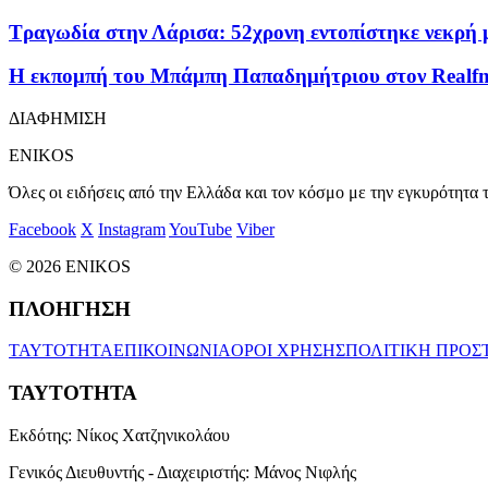
Τραγωδία στην Λάρισα: 52χρονη εντοπίστηκε νεκρή μ
Η εκπομπή του Μπάμπη Παπαδημήτριου στον Realfm 
ΔΙΑΦΗΜΙΣΗ
ENIKOS
Όλες οι ειδήσεις από την Ελλάδα και τον κόσμο με την εγκυρότητα τ
Facebook
X
Instagram
YouTube
Viber
© 2026 ENIKOS
ΠΛΟΗΓΗΣΗ
ΤΑΥΤΟΤΗΤΑ
ΕΠΙΚΟΙΝΩΝΙΑ
ΟΡΟΙ ΧΡΗΣΗΣ
ΠΟΛΙΤΙΚΗ ΠΡΟΣ
ΤΑΥΤΟΤΗΤΑ
Εκδότης:
Νίκος Χατζηνικολάου
Γενικός Διευθυντής - Διαχειριστής:
Μάνος Νιφλής