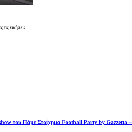
 τις ειδήσεις.
how του Πάμε Στοίχημα Football Party by Gazzetta –