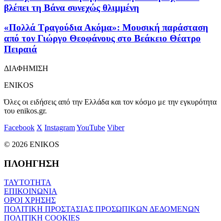
βλέπει τη Βάνα συνεχώς θλιμμένη
«Πολλά Τραγούδια Ακόμα»: Μουσική παράσταση
από τον Γιώργο Θεοφάνους στο Βεάκειο Θέατρο
Πειραιά
ΔΙΑΦΗΜΙΣΗ
ENIKOS
Όλες οι ειδήσεις από την Ελλάδα και τον κόσμο με την εγκυρότητα
του enikos.gr.
Facebook
X
Instagram
YouTube
Viber
© 2026 ENIKOS
ΠΛΟΗΓΗΣΗ
ΤΑΥΤΟΤΗΤΑ
ΕΠΙΚΟΙΝΩΝΙΑ
ΟΡΟΙ ΧΡΗΣΗΣ
ΠΟΛΙΤΙΚΗ ΠΡΟΣΤΑΣΙΑΣ ΠΡΟΣΩΠΙΚΩΝ ΔΕΔΟΜΕΝΩΝ
ΠΟΛΙΤΙΚΗ COOKIES