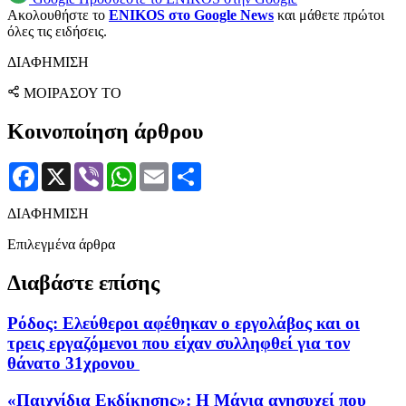
Ακολουθήστε το
ENIKOS στο Google News
και μάθετε πρώτοι
όλες τις ειδήσεις.
ΔΙΑΦΗΜΙΣΗ
ΜΟΙΡΑΣΟΥ ΤΟ
Κοινοποίηση άρθρου
Facebook
X
Viber
WhatsApp
Email
Μοιραστείτε
ΔΙΑΦΗΜΙΣΗ
Επιλεγμένα άρθρα
Διαβάστε επίσης
Ρόδος: Ελεύθεροι αφέθηκαν ο εργολάβος και οι
τρεις εργαζόμενοι που είχαν συλληφθεί για τον
θάνατο 31χρονου
«Παιχνίδια Εκδίκησης»: Η Μάγια ανησυχεί που