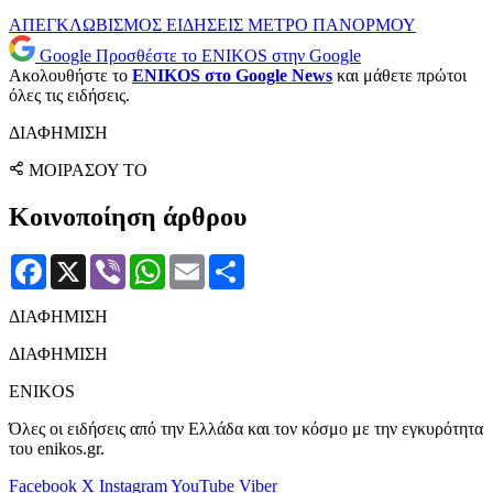
ΑΠΕΓΚΛΩΒΙΣΜΟΣ
ΕΙΔΗΣΕΙΣ
ΜΕΤΡΟ
ΠΑΝΟΡΜΟΥ
Google
Προσθέστε το ENIKOS στην Google
Ακολουθήστε το
ENIKOS στο Google News
και μάθετε πρώτοι
όλες τις ειδήσεις.
ΔΙΑΦΗΜΙΣΗ
ΜΟΙΡΑΣΟΥ ΤΟ
Κοινοποίηση άρθρου
Facebook
X
Viber
WhatsApp
Email
Μοιραστείτε
ΔΙΑΦΗΜΙΣΗ
ΔΙΑΦΗΜΙΣΗ
ENIKOS
Όλες οι ειδήσεις από την Ελλάδα και τον κόσμο με την εγκυρότητα
του enikos.gr.
Facebook
X
Instagram
YouTube
Viber