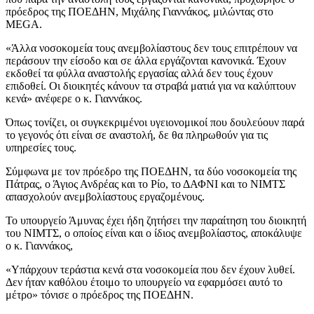
πρόεδρος της ΠΟΕΔΗΝ, Μιχάλης Γιαννάκος, μιλώντας στο
MEGA.
«Άλλα νοσοκομεία τους ανεμβολίαστους δεν τους επιτρέπουν να
περάσουν την είσοδο και σε άλλα εργάζονται κανονικά. Έχουν
εκδοθεί τα φύλλα αναστολής εργασίας αλλά δεν τους έχουν
επιδοθεί. Οι διοικητές κάνουν τα στραβά ματιά για να καλύπτουν
κενά» ανέφερε ο κ. Γιαννάκος.
Όπως τονίζει, οι συγκεκριμένοι υγειονομικοί που δουλεύουν παρά
το γεγονός ότι είναι σε αναστολή, δε θα πληρωθούν για τις
υπηρεσίες τους.
Σύμφωνα με τον πρόεδρο της ΠΟΕΔΗΝ, τα δύο νοσοκομεία της
Πάτρας, ο Άγιος Ανδρέας και το Ρίο, το ΔΑΦΝΙ και το ΝΙΜΤΣ
απασχολούν ανεμβολίαστους εργαζομένους.
Το υπουργείο Άμυνας έχει ήδη ζητήσει την παραίτηση του διοικητή
του ΝΙΜΤΣ, ο οποίος είναι και ο ίδιος ανεμβολίαστος, αποκάλυψε
ο κ. Γιαννάκος,
«Υπάρχουν τεράστια κενά στα νοσοκομεία που δεν έχουν λυθεί.
Δεν ήταν καθόλου έτοιμο το υπουργείο να εφαρμόσει αυτό το
μέτρο» τόνισε ο πρόεδρος της ΠΟΕΔΗΝ.