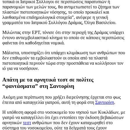
τοπικά οι Ιατρικοί Σύλλογοι σε περιπτώσεις παρατυπιών ή
παρανομιών των μελών τους, θα αντιμετωπιστεί το ζήτημα των
πλαστών πιστοποιητικών νόσησης, το οποίο προκαλεί και
λανθασμένα επιδημιολογικά στοιχεία”, ανέφερε η γενική
γραμματέα του Ιατρικού Συλλόγου Δράμας, Όλγα Βασιλείου.
Μιλώντας στην ΕΡΤ, τόνισε ότι στην περιοχή της Δράμας υπάρχει
έντονο αντιεμβολιαστικό κίνημα το οποίο σε κάποιες περιπτώσεις
φαίνεται ότι καθοδηγείται νομικά.
Μάλιστα, υποστηρίζει ότι υπάρχει κλιμάκωση των ανθρώπων που
δεν επιθυμούν τα εμβολιαστούν οι οποίοι από τα πλαστά
πιστοποιητικά περνούν τώρα στην προσπάθεια να κολλήσουν τον
ιό για να νοσήσουν.
Απάτη με τα αρνητικά τεστ σε πολίτες
“φαντάσματα” στη Σαντορίνη
Aκόμη μια περίπτωση που χρήζει διερεύνησης έρχεται στο φως
έπειτα από καταγγελία γιατρού, αυτή τη φορά στη
Σαντορίνη
.
Η υπόθεση αφορά στο νοσοκομείο του νησιού των Κυκλάδων, με
γιατρό να καταγγέλλει ότι έχει εντοπίσει την έκδοση βεβαιώσεων
αρνητικών
τεστ
ανθρώπων που δεν έχουν καταχωρηθεί στο
σύστημα του νοσοκομείου, ούτε τα δείγματά τους έχουν