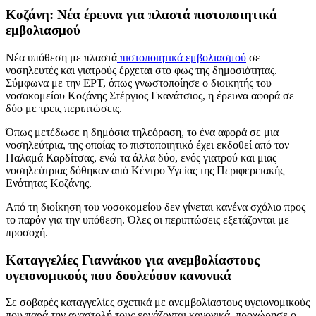
Κοζάνη: Νέα έρευνα για πλαστά πιστοποιητικά
εμβολιασμού
Νέα υπόθεση με πλαστά
πιστοποιητικά εμβολιασμού
σε
νοσηλευτές και γιατρούς έρχεται στο φως της δημοσιότητας.
Σύμφωνα με την ΕΡΤ, όπως γνωστοποίησε ο διοικητής του
νοσοκομείου Κοζάνης Στέργιος Γκανάτσιος, η έρευνα αφορά σε
δύο με τρεις περιπτώσεις.
Όπως μετέδωσε η δημόσια τηλεόραση, το ένα αφορά σε μια
νοσηλεύτρια, της οποίας το πιστοποιητικό έχει εκδοθεί από τον
Παλαμά Καρδίτσας, ενώ τα άλλα δύο, ενός γιατρού και μιας
νοσηλεύτριας δόθηκαν από Κέντρο Υγείας της Περιφερειακής
Ενότητας Κοζάνης.
Από τη διοίκηση του νοσοκομείου δεν γίνεται κανένα σχόλιο προς
το παρόν για την υπόθεση. Όλες οι περιπτώσεις εξετάζονται με
προσοχή.
Καταγγελίες Γιαννάκου για ανεμβολίαστους
υγειονομικούς που δουλεύουν κανονικά
Σε σοβαρές καταγγελίες σχετικά με ανεμβολίαστους υγειονομικούς
που παρά την αναστολή τους εργάζονται κανονικά, προχώρησε ο