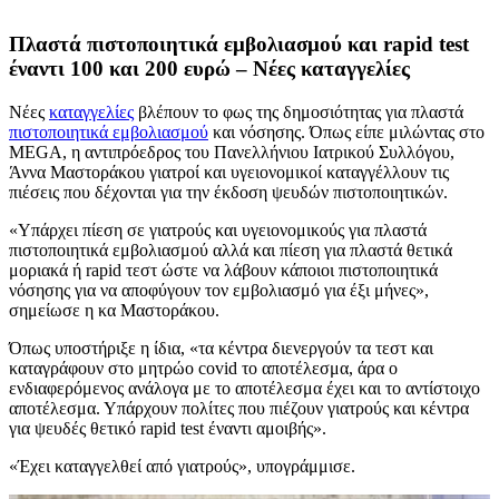
Πλαστά πιστοποιητικά εμβολιασμού και rapid test
έναντι 100 και 200 ευρώ – Νέες καταγγελίες
Νέες
καταγγελίες
βλέπουν το φως της δημοσιότητας για πλαστά
πιστοποιητικά εμβολιασμού
και νόσησης. Όπως είπε μιλώντας στο
MEGA, η αντιπρόεδρος του Πανελλήνιου Ιατρικού Συλλόγου,
Άννα Μαστοράκου γιατροί και υγειονομικοί καταγγέλλουν τις
πιέσεις που δέχονται για την έκδοση ψευδών πιστοποιητικών.
«Υπάρχει πίεση σε γιατρούς και υγειονομικούς για πλαστά
πιστοποιητικά εμβολιασμού αλλά και πίεση για πλαστά θετικά
μοριακά ή rapid τεστ ώστε να λάβουν κάποιοι πιστοποιητικά
νόσησης για να αποφύγουν τον εμβολιασμό για έξι μήνες»,
σημείωσε η κα Μαστοράκου.
Όπως υποστήριξε η ίδια, «τα κέντρα διενεργούν τα τεστ και
καταγράφουν στο μητρώο covid το αποτέλεσμα, άρα ο
ενδιαφερόμενος ανάλογα με το αποτέλεσμα έχει και το αντίστοιχο
αποτέλεσμα. Υπάρχουν πολίτες που πιέζουν γιατρούς και κέντρα
για ψευδές θετικό rapid test έναντι αμοιβής».
«Έχει καταγγελθεί από γιατρούς», υπογράμμισε.