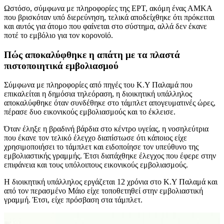
Ωστόσο, σύμφωνα με πληροφορίες της ΕΡΤ, ακόμη ένας ΑΜΚΑ
που βρισκόταν υπό διερεύνηση, τελικά αποδείχθηκε ότι πρόκειται
και αυτός για άτομο που φαίνεται στο σύστημα, αλλά δεν έκανε
ποτέ το εμβόλιο για τον κορονοϊό.
Πώς αποκαλύφθηκε η απάτη με τα πλαστά
πιστοποιητικά εμβολιασμού
Σύμφωνα με πληροφορίες από πηγές του Κ.Υ Παλαμά που
επικαλείται η δημόσια τηλεόραση, η διοικητική υπάλληλος
αποκαλύφθηκε όταν συνδέθηκε στο τάμπλετ απογευματινές ώρες,
πέρασε δυο εικονικούς εμβολιασμούς και το έκλεισε.
Όταν έληξε η βραδινή βάρδια στο κέντρο υγείας, η νοσηλεύτρια
που έκανε τον τελικό έλεγχο διαπίστωσε ότι κάποιος είχε
χρησιμοποιήσει το τάμπλετ και ειδοποίησε τον υπεύθυνο της
εμβολιαστικής γραμμής. Έτσι διατάχθηκε έλεγχος που έφερε στην
επιφάνεια και τους υπόλοιπους εικονικούς εμβολιασμούς.
Η διοικητική υπάλληλος εργάζεται 12 χρόνια στο Κ.Υ Παλαμά και
από τον περασμένο Μάιο είχε τοποθετηθεί στην εμβολιαστική
γραμμή. Έτσι, είχε πρόσβαση στα τάμπλετ.