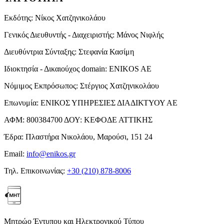
Εκδότης:
Νίκος Χατζηνικολάου
Γενικός Διευθυντής - Διαχειριστής:
Μάνος Νιφλής
Διευθύντρια Σύνταξης:
Στεφανία Κασίμη
Ιδιοκτησία - Δικαιούχος domain:
ENIKOS AE
Νόμιμος Εκπρόσωπος:
Στέργιος Χατζηνικολάου
Επωνυμία:
ΕΝΙΚΟΣ ΥΠΗΡΕΣΙΕΣ ΔΙΑΔΙΚΤΥΟΥ ΑΕ
ΑΦΜ:
800384700
ΔΟΥ:
ΚΕΦΟΔΕ ΑΤΤΙΚΗΣ
Έδρα:
Πλαστήρα Νικολάου, Μαρούσι, 151 24
Email:
info@enikos.gr
Τηλ. Επικοινωνίας:
+30 (210) 878-8006
Μητρώο Έντυπου και Ηλεκτρονικού Τύπου