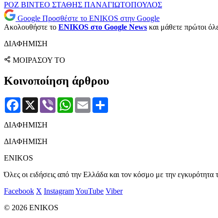
ΡΟΖ ΒΙΝΤΕΟ
ΣΤΑΘΗΣ ΠΑΝΑΓΙΩΤΟΠΟΥΛΟΣ
Google
Προσθέστε το ENIKOS στην Google
Ακολουθήστε το
ENIKOS στο Google News
και μάθετε πρώτοι όλες
ΔΙΑΦΗΜΙΣΗ
ΜΟΙΡΑΣΟΥ ΤΟ
Κοινοποίηση άρθρου
Facebook
X
Viber
WhatsApp
Email
Μοιραστείτε
ΔΙΑΦΗΜΙΣΗ
ΔΙΑΦΗΜΙΣΗ
ENIKOS
Όλες οι ειδήσεις από την Ελλάδα και τον κόσμο με την εγκυρότητα τ
Facebook
X
Instagram
YouTube
Viber
© 2026 ENIKOS