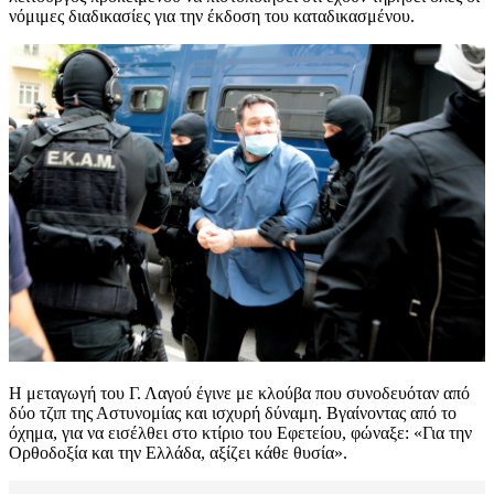
νόμιμες διαδικασίες για την έκδοση του καταδικασμένου.
Η μεταγωγή του Γ. Λαγού έγινε με κλούβα που συνοδευόταν από
δύο τζιπ της Αστυνομίας και ισχυρή δύναμη. Βγαίνοντας από το
όχημα, για να εισέλθει στο κτίριο του Εφετείου, φώναξε: «Για την
Ορθοδοξία και την Ελλάδα, αξίζει κάθε θυσία».