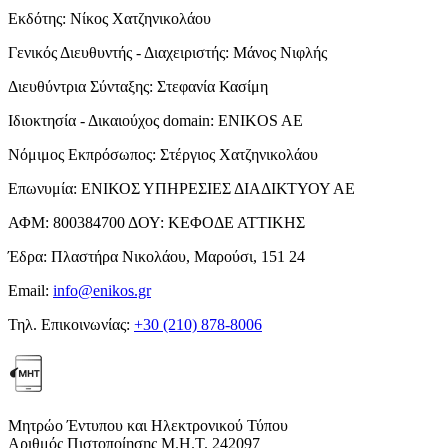
Εκδότης:
Νίκος Χατζηνικολάου
Γενικός Διευθυντής - Διαχειριστής:
Μάνος Νιφλής
Διευθύντρια Σύνταξης:
Στεφανία Κασίμη
Ιδιοκτησία - Δικαιούχος domain:
ENIKOS AE
Νόμιμος Εκπρόσωπος:
Στέργιος Χατζηνικολάου
Επωνυμία:
ΕΝΙΚΟΣ ΥΠΗΡΕΣΙΕΣ ΔΙΑΔΙΚΤΥΟΥ ΑΕ
ΑΦΜ:
800384700
ΔΟΥ:
ΚΕΦΟΔΕ ΑΤΤΙΚΗΣ
Έδρα:
Πλαστήρα Νικολάου, Μαρούσι, 151 24
Email:
info@enikos.gr
Τηλ. Επικοινωνίας:
+30 (210) 878-8006
Μητρώο Έντυπου και Ηλεκτρονικού Τύπου
Αριθμός Πιστοποίησης Μ.Η.Τ. 242097