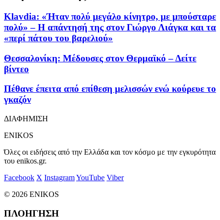
Klavdia: «Ήταν πολύ μεγάλο κίνητρο, με μπούσταρε
πολύ» – Η απάντησή της στον Γιώργο Λιάγκα και τα
«περί πάτου του βαρελιού»
Θεσσαλονίκη: Μέδουσες στον Θερμαϊκό – Δείτε
βίντεο
Πέθανε έπειτα από επίθεση μελισσών ενώ κούρευε το
γκαζόν
ΔΙΑΦΗΜΙΣΗ
ENIKOS
Όλες οι ειδήσεις από την Ελλάδα και τον κόσμο με την εγκυρότητα
του enikos.gr.
Facebook
X
Instagram
YouTube
Viber
© 2026 ENIKOS
ΠΛΟΗΓΗΣΗ