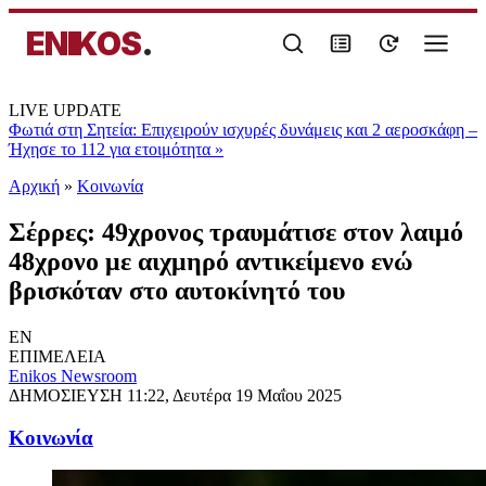
ENIKOS
.
LIVE UPDATE
Φωτιά στη Σητεία: Επιχειρούν ισχυρές δυνάμεις και 2 αεροσκάφη –
Ήχησε το 112 για ετοιμότητα
»
Αρχική
»
Κοινωνία
Σέρρες: 49χρονος τραυμάτισε στον λαιμό
48χρονο με αιχμηρό αντικείμενο ενώ
βρισκόταν στο αυτοκίνητό του
EN
ΕΠΙΜΕΛΕΙΑ
Enikos Newsroom
ΔΗΜΟΣΙΕΥΣΗ
11:22, Δευτέρα 19 Μαΐου 2025
Κοινωνία