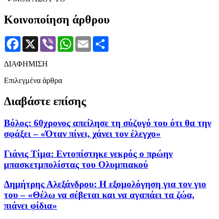
Κοινοποίηση άρθρου
Facebook
X
Viber
WhatsApp
Email
Μοιραστείτε
ΔΙΑΦΗΜΙΣΗ
Επιλεγμένα άρθρα
Διαβάστε επίσης
Βόλος: 60χρονος απείλησε τη σύζυγό του ότι θα την
σφάξει – «Όταν πίνει, χάνει τον έλεγχο»
Γιάνις Τίμα: Εντοπίστηκε νεκρός ο πρώην
μπασκετμπολίστας του Ολυμπιακού
Δημήτρης Αλεξάνδρου: Η εξομολόγηση για τον γιο
του – «Θέλω να σέβεται και να αγαπάει τα ζώα,
πιάνει φίδια»