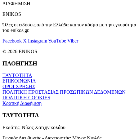
ΔΙΑΦΗΜΙΣΗ
ENIKOS
Όλες οι ειδήσεις από την Ελλάδα και τον κόσμο με την εγκυρότητα
του enikos.gr.
Facebook
X
Instagram
YouTube
Viber
© 2026 ENIKOS
ΠΛΟΗΓΗΣΗ
ΤΑΥΤΟΤΗΤΑ
ΕΠΙΚΟΙΝΩΝΙΑ
ΟΡΟΙ ΧΡΗΣΗΣ
ΠΟΛΙΤΙΚΗ ΠΡΟΣΤΑΣΙΑΣ ΠΡΟΣΩΠΙΚΩΝ ΔΕΔΟΜΕΝΩΝ
ΠΟΛΙΤΙΚΗ COOKIES
Κρατική Διαφήμιση
ΤΑΥΤΟΤΗΤΑ
Εκδότης:
Νίκος Χατζηνικολάου
Γενικός Διευθυντής - Διαχειριστής:
Μάνος Νιφλής