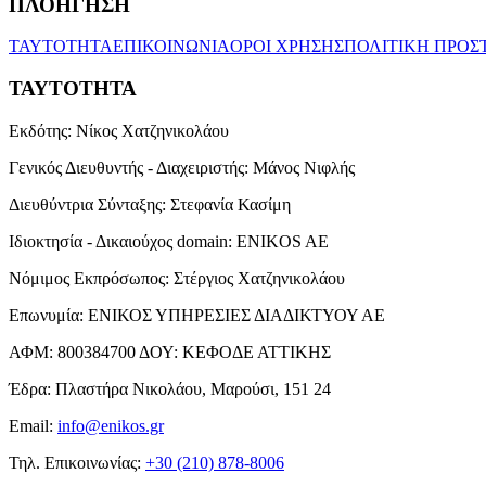
ΠΛΟΗΓΗΣΗ
ΤΑΥΤΟΤΗΤΑ
ΕΠΙΚΟΙΝΩΝΙΑ
ΟΡΟΙ ΧΡΗΣΗΣ
ΠΟΛΙΤΙΚΗ ΠΡΟΣ
ΤΑΥΤΟΤΗΤΑ
Εκδότης:
Νίκος Χατζηνικολάου
Γενικός Διευθυντής - Διαχειριστής:
Μάνος Νιφλής
Διευθύντρια Σύνταξης:
Στεφανία Κασίμη
Ιδιοκτησία - Δικαιούχος domain:
ENIKOS AE
Νόμιμος Εκπρόσωπος:
Στέργιος Χατζηνικολάου
Επωνυμία:
ΕΝΙΚΟΣ ΥΠΗΡΕΣΙΕΣ ΔΙΑΔΙΚΤΥΟΥ ΑΕ
ΑΦΜ:
800384700
ΔΟΥ:
ΚΕΦΟΔΕ ΑΤΤΙΚΗΣ
Έδρα:
Πλαστήρα Νικολάου, Μαρούσι, 151 24
Email:
info@enikos.gr
Τηλ. Επικοινωνίας:
+30 (210) 878-8006