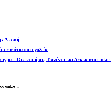
ην Αττική
ς σε σπίτια και σχολεία
ήγμα – Οι εκτιμήσεις Τσελέντη και Λέκκα στο enikos.
ου enikos.gr.