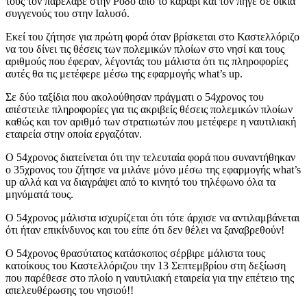
τους τον παρέλαβε στην Ρόδο από το καράβι και τον πήγε σε οικία
συγγενούς του στην Ιαλυσό.
Εκεί του ζήτησε για πρώτη φορά όταν βρίσκεται στο Καστελλόριζο
να του δίνει τις θέσεις των πολεμικών πλοίων στο νησί και τους
αριθμούς που έφεραν, λέγοντάς του μάλιστα ότι τις πληροφορίες
αυτές θα τις μετέφερε μέσω της εφαρμογής what’s up.
Σε δύο ταξίδια που ακολούθησαν πράγματι ο 54χρονος του
απέστειλε πληροφορίες για τις ακριβείς θέσεις πολεμικών πλοίων
καθώς και τον αριθμό των στρατιωτών που μετέφερε η ναυτιλιακή
εταιρεία στην οποία εργαζόταν.
Ο 54χρονος διατείνεται ότι την τελευταία φορά που συναντήθηκαν
ο 35χρονος του ζήτησε να μιλάνε μόνο μέσω της εφαρμογής what’s
up αλλά και να διαγράψει από το κινητό του τηλέφωνο όλα τα
μηνύματά τους.
Ο 54χρονος μάλιστα ισχυρίζεται ότι τότε άρχισε να αντιλαμβάνεται
ότι ήταν επικίνδυνος και του είπε ότι δεν θέλει να ξαναβρεθούν!
Ο 54χρονος θρασύτατος κατάσκοπος σέρβιρε μάλιστα τους
κατοίκους του Καστελλόριζου την 13 Σεπτεμβρίου στη δεξίωση
που παρέθεσε στο πλοίο η ναυτιλιακή εταιρεία για την επέτειο της
απελευθέρωσης του νησιού!!