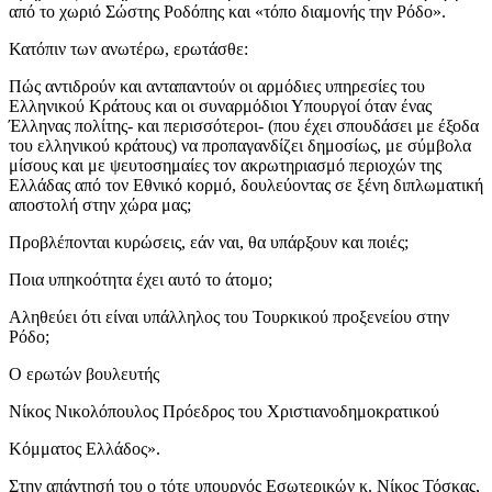
από το χωριό Σώστης Ροδόπης και «τόπο διαμονής την Ρόδο».
Κατόπιν των ανωτέρω, ερωτάσθε:
Πώς αντιδρούν και ανταπαντούν οι αρμόδιες υπηρεσίες του
Ελληνικού Κράτους και οι συναρμόδιοι Υπουργοί όταν ένας
Έλληνας πολίτης- και περισσότεροι- (που έχει σπουδάσει με έξοδα
του ελληνικού κράτους) να προπαγανδίζει δημοσίως, με σύμβολα
μίσους και με ψευτοσημαίες τον ακρωτηριασμό περιοχών της
Ελλάδας από τον Εθνικό κορμό, δουλεύοντας σε ξένη διπλωματική
αποστολή στην χώρα μας;
Προβλέπονται κυρώσεις, εάν ναι, θα υπάρξουν και ποιές;
Ποια υπηκοότητα έχει αυτό το άτομο;
Αληθεύει ότι είναι υπάλληλος του Τουρκικού προξενείου στην
Ρόδο;
Ο ερωτών βουλευτής
Νίκος Νικολόπουλος Πρόεδρος του Χριστιανοδημοκρατικού
Κόμματος Ελλάδος».
Στην απάντησή του ο τότε υπουργός Εσωτερικών κ. Νίκος Τόσκας,