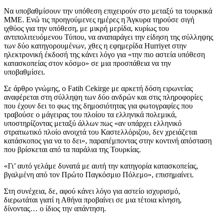
Να υποβαθμίσουν την υπόθεση επιχειρούν στο μεταξύ τα τουρκικά
ΜΜΕ. Ενώ τις προηγούμενες ημέρες η Άγκυρα τηρούσε σιγή
ιχθύος για την υπόθεση, με μικρή μερίδα, κυρίως του
αντιπολιτευόμενου Τύπου, να αναπαράγει την είδηση της σύλληψης
των δύο κατηγορουμένων, χθες η εφημερίδα Hurriyet στην
ηλεκτρονική έκδοσή της κάνει λόγο για «την πιο αστεία υπόθεση
κατασκοπείας στον κόσμο» σε μια προσπάθεια να την
υποβαθμίσει.
Σε άρθρο γνώμης, ο Fatih Cekirge με αρκετή δόση ειρωνείας
αναφέρεται στη σύλληψη των δύο ανδρών και στις πληροφορίες
που έχουν δει το φως της δημοσιότητας για φωτογραφίες που
τραβούσε ο μάγειρας του πλοίου τα ελληνικά πολεμικά,
υποστηρίζοντας μεταξύ άλλων πως «αν υπάρχει ελληνικό
στρατιωτικό πλοίο ανοιχτά του Καστελλόριζου, δεν χρειάζεται
κατάσκοπος για να το δει», παραπέμποντας στην κοντινή απόσταση
που βρίσκεται από τα παράλια της Τουρκίας.
«Γι’ αυτό γελάμε δυνατά με αυτή την κατηγορία κατασκοπείας,
βγαλμένη από τον Πρώτο Παγκόσμιο Πόλεμο», επισημαίνει.
Στη συνέχεια, δε, αφού κάνει λόγο για αστείο ισχυρισμό,
διερωτάται γιατί η Αθήνα προβαίνει σε μια τέτοια κίνηση,
δίνοντας… ο ίδιος την απάντηση.