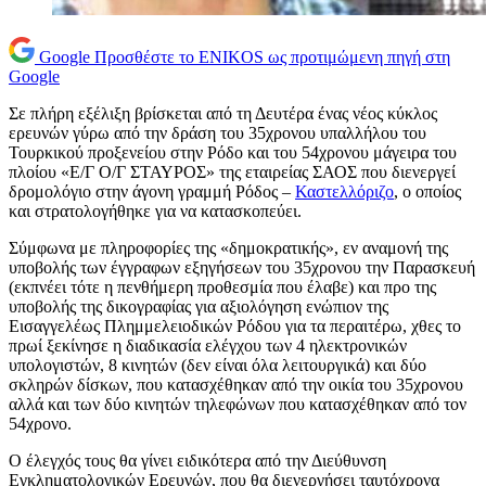
Google
Προσθέστε το ENIKOS ως προτιμώμενη πηγή στη
Google
Σε πλήρη εξέλιξη βρίσκεται από τη Δευτέρα ένας νέος κύκλος
ερευνών γύρω από την δράση του 35χρονου υπαλλήλου του
Τουρκικού προξενείου στην Ρόδο και του 54χρονου μάγειρα του
πλοίου «Ε/Γ Ο/Γ ΣΤΑΥΡΟΣ» της εταιρείας ΣΑΟΣ που διενεργεί
δρομολόγιο στην άγονη γραμμή Ρόδος –
Καστελλόριζο
, ο οποίος
και στρατολογήθηκε για να κατασκοπεύει.
Σύμφωνα με πληροφορίες της «δημοκρατικής», εν αναμονή της
υποβολής των έγγραφων εξηγήσεων του 35χρονου την Παρασκευή
(εκπνέει τότε η πενθήμερη προθεσμία που έλαβε) και προ της
υποβολής της δικογραφίας για αξιολόγηση ενώπιον της
Εισαγγελέως Πλημμελειοδικών Ρόδου για τα περαιτέρω, χθες το
πρωί ξεκίνησε η διαδικασία ελέγχου των 4 ηλεκτρονικών
υπολογιστών, 8 κινητών (δεν είναι όλα λειτουργικά) και δύο
σκληρών δίσκων, που κατασχέθηκαν από την οικία του 35χρονου
αλλά και των δύο κινητών τηλεφώνων που κατασχέθηκαν από τον
54χρονο.
Ο έλεγχός τους θα γίνει ειδικότερα από την Διεύθυνση
Εγκληματολογικών Ερευνών, που θα διενεργήσει ταυτόχρονα