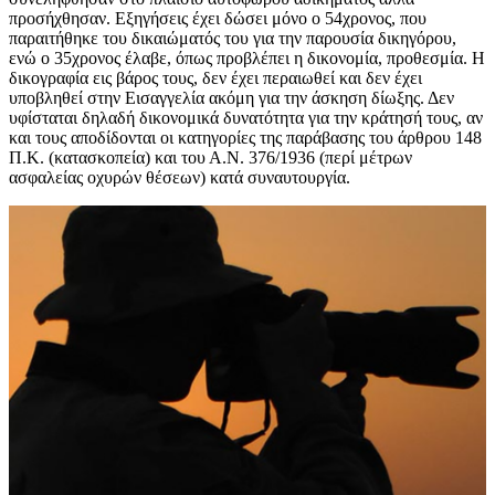
προσήχθησαν. Εξηγήσεις έχει δώσει μόνο ο 54χρονος, που
παραιτήθηκε του δικαιώματός του για την παρουσία δικηγόρου,
ενώ ο 35χρονος έλαβε, όπως προβλέπει η δικονομία, προθεσμία. Η
δικογραφία εις βάρος τους, δεν έχει περαιωθεί και δεν έχει
υποβληθεί στην Εισαγγελία ακόμη για την άσκηση δίωξης. Δεν
υφίσταται δηλαδή δικονομικά δυνατότητα για την κράτησή τους, αν
και τους αποδίδονται οι κατηγορίες της παράβασης του άρθρου 148
Π.Κ. (κατασκοπεία) και του Α.Ν. 376/1936 (περί μέτρων
ασφαλείας οχυρών θέσεων) κατά συναυτουργία.