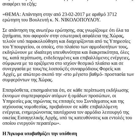
αναφέρει τα εξής:
«ΘΕΜΑ: Απάντηση στην από 23-02-2017 με αριθμό 3712
ερώτηση του Βουλευτή κ. Ν. ΝΙΚΟΛΟΠΟΥΛΟΥ.
Σε απάντηση της ανωτέρω ερώτησης, σας γνωρίζουμε ότι όλα τα
ζητήματα, που αφορούν στην εσωτερική ασφάλεια της Χώρας,
τελούν υπό παρακολούθηση και διαχειρίζονται από τις Υπηρεσίες
του Υπουργείου, οι οποίες, στο πλαίσιο των αρμοδιοτήτων τους,
εκδηλώνουν με ιδιαίτερη υπευθυνότητα και διακριτικότητα, όλες
τις, κατά περίπτωση, ενδεδειγμένες και επιβαλλόμενες ενέργειες,
σύμφωνα με τα οριζόμενα στο ισχύον θεσμικό πλαίσιο και σε
συνεργασία με τους/τις λοιπούς/ές συναρμόδιους Φορείς και
Αρχές, με απώτερο σκοπό την -στο μέγιστο βαθμό- προστασία των
συμφερόντων της Χώρας.
Επιπρόσθετα, επισημαίνεται ότι, σε κάθε περίπτωση εκδήλωσης
έκνομων συμπεριφορών ατόμων ή ομάδων προσώπων, οι
Υπηρεσίες μας τηρώντας τις επιταγές του Συντάγματος και της
ισχύουσας νομοθεσίας, προβαίνουν σε κάθε επιβαλλόμενη
ενέργεια, ενημερώνοντας ταυτόχρονα τον αρμόδιο λειτουργό της
οικείας Εισαγγελικής Αρχής, υπό τις κατευθύνσεις και εντολές του
οποίου ενεργούν περαιτέρω».
Η Άγκυρα υποβαθμίζει την υπόθεση