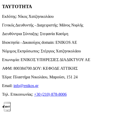
ΤΑΥΤΟΤΗΤΑ
Εκδότης:
Νίκος Χατζηνικολάου
Γενικός Διευθυντής - Διαχειριστής:
Μάνος Νιφλής
Διευθύντρια Σύνταξης:
Στεφανία Κασίμη
Ιδιοκτησία - Δικαιούχος domain:
ENIKOS AE
Νόμιμος Εκπρόσωπος:
Στέργιος Χατζηνικολάου
Επωνυμία:
ΕΝΙΚΟΣ ΥΠΗΡΕΣΙΕΣ ΔΙΑΔΙΚΤΥΟΥ ΑΕ
ΑΦΜ:
800384700
ΔΟΥ:
ΚΕΦΟΔΕ ΑΤΤΙΚΗΣ
Έδρα:
Πλαστήρα Νικολάου, Μαρούσι, 151 24
Email:
info@enikos.gr
Τηλ. Επικοινωνίας:
+30 (210) 878-8006