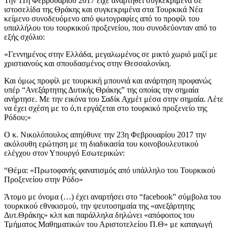
Την 11η Φεβρουαρίου 2017 είχε αναρτηθεί συγκεκριμένα σε
ιστοσελίδα της Θράκης και συγκεκριμένα στα Τουρκικά Νέα
κείμενο συνοδευόμενο από φωτογραφίες από το προφίλ του
υπαλλήλου του τουρκικού προξενείου, που συνοδεύονταν από το
εξής σχόλιο:
«Γεννημένος στην Ελλάδα, μεγαλωμένος σε μικτό χωριό μαζί με
χριστιανούς και σπουδασμένος στην Θεσσαλονίκη.
Και όμως προφίλ με τουρκική μπουνιά και ανάρτηση προφανώς
υπέρ “Ανεξάρτητης Δυτικής Θράκης” της οποίας την σημαία
ανήρτησε. Με την εικόνα του Σαδίκ Αχμέτ μέσα στην σημαία. Λέτε
να έχει σχέση με το ό,τι εργάζεται στο τουρκικό προξενείο της
Ρόδου;»
Ο κ. Νικολόπουλος απηύθυνε την 23η Φεβρουαρίου 2017 την
ακόλουθη ερώτηση με τη διαδικασία του κοινοβουλευτικού
ελέγχου στον Υπουργό Εσωτερικών:
“Θέμα: «Πρωτοφανής φανατισμός από υπάλληλο του Τουρκικού
Προξενείου στην Ρόδο»
Άτομο με όνομα (…) έχει αναρτήσει στο “facebook” σύμβολα του
τουρκικού εθνικισμού, την ψευτοσημαία της «ανεξάρτητης
Δυτ.Θράκης» κλπ και παράλληλα δηλώνει «απόφοιτος του
Τμήματος Μαθηματικών του Αριστοτελείου Π.Θ» με καταγωγή