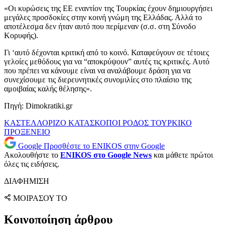
«Οι κυρώσεις της ΕΕ εναντίον της Τουρκίας έχουν δημιουργήσει
μεγάλες προσδοκίες στην κοινή γνώμη της Ελλάδας. Αλλά το
αποτέλεσμα δεν ήταν αυτό που περίμεναν (σ.σ. στη Σύνοδο
Κορυφής).
Γι ‘αυτό δέχονται κριτική από το κοινό. Καταφεύγουν σε τέτοιες
γελοίες μεθόδους για να “αποκρύψουν” αυτές τις κριτικές. Αυτό
που πρέπει να κάνουμε είναι να αναλάβουμε δράση για να
συνεχίσουμε τις διερευνητικές συνομιλίες στο πλαίσιο της
αμοιβαίας καλής θέλησης».
Πηγή: Dimokratiki.gr
ΚΑΣΤΕΛΛΟΡΙΖΟ
ΚΑΤΑΣΚΟΠΟΙ
ΡΟΔΟΣ
ΤΟΥΡΚΙΚΟ
ΠΡΟΞΕΝΕΙΟ
Google
Προσθέστε το ENIKOS στην Google
Ακολουθήστε το
ENIKOS στο Google News
και μάθετε πρώτοι
όλες τις ειδήσεις.
ΔΙΑΦΗΜΙΣΗ
ΜΟΙΡΑΣΟΥ ΤΟ
Κοινοποίηση άρθρου