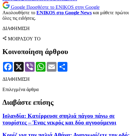
Google
Προσθέστε το ENIKOS στην Google
Ακολουθήστε το
ENIKOS στο Google News
και μάθετε πρώτοι
όλες τις ειδήσεις.
ΔΙΑΦΗΜΙΣΗ
ΜΟΙΡΑΣΟΥ ΤΟ
Κοινοποίηση άρθρου
Facebook
X
Viber
WhatsApp
Email
Μοιραστείτε
ΔΙΑΦΗΜΙΣΗ
Επιλεγμένα άρθρα
Διαβάστε επίσης
Ισλανδία: Κατέρρευσε σπηλιά πάγου πάνω σε
τουρίστες – Ένας νεκρός και δύο αγνοούμενοι
Κουίζ για την παλιά Αθήνα: Αναγνωρίζετε την οδό;