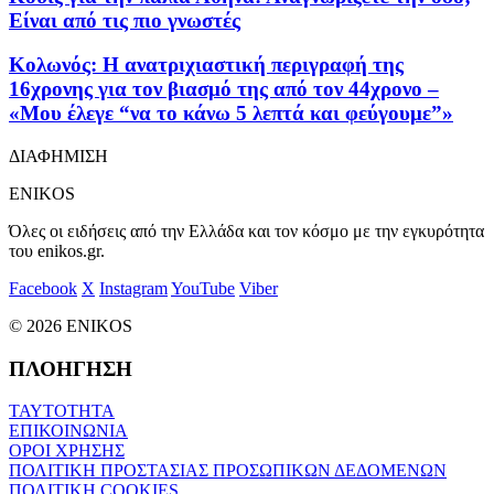
Είναι από τις πιο γνωστές
Κολωνός: Η ανατριχιαστική περιγραφή της
16χρονης για τον βιασμό της από τον 44χρονο –
«Μου έλεγε “να το κάνω 5 λεπτά και φεύγουμε”»
ΔΙΑΦΗΜΙΣΗ
ENIKOS
Όλες οι ειδήσεις από την Ελλάδα και τον κόσμο με την εγκυρότητα
του enikos.gr.
Facebook
X
Instagram
YouTube
Viber
© 2026 ENIKOS
ΠΛΟΗΓΗΣΗ
ΤΑΥΤΟΤΗΤΑ
ΕΠΙΚΟΙΝΩΝΙΑ
ΟΡΟΙ ΧΡΗΣΗΣ
ΠΟΛΙΤΙΚΗ ΠΡΟΣΤΑΣΙΑΣ ΠΡΟΣΩΠΙΚΩΝ ΔΕΔΟΜΕΝΩΝ
ΠΟΛΙΤΙΚΗ COOKIES