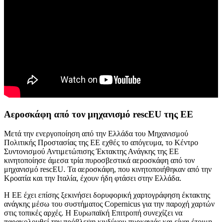
Αεροσκάφη από τον μηχανισμό rescEU της ΕΕ
Μετά την ενεργοποίηση από την Ελλάδα του Μηχανισμού
Πολιτικής Προστασίας της ΕΕ εχθές το απόγευμα, το Κέντρο
Συντονισμού Αντιμετώπισης Έκτακτης Ανάγκης της ΕΕ
κινητοποίησε άμεσα τρία πυροσβεστικά αεροσκάφη από τον
μηχανισμό rescEU. Τα αεροσκάφη, που κινητοποιήθηκαν από την
Κροατία και την Ιταλία, έχουν ήδη φτάσει στην Ελλάδα.
Η ΕΕ έχει επίσης ξεκινήσει δορυφορική χαρτογράφηση έκτακτης
ανάγκης μέσω του συστήματος Copernicus για την παροχή χαρτών
στις τοπικές αρχές. Η Ευρωπαϊκή Επιτροπή συνεχίζει να
παρακολουθεί την πρόβλεψη κινδύνου πυρκαγιάς και είναι έτοιμη