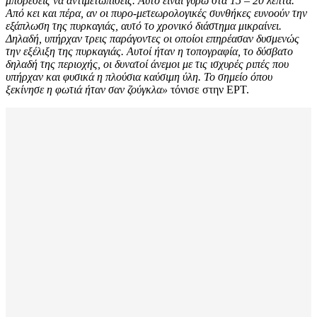
μπορέσεις να αντιμετωπίσεις. Αυτό είναι γύρω στα 15 – 20 λεπτά.
Από κει και πέρα, αν οι πυρο-μετεωρολογικές συνθήκες ευνοούν την
εξάπλωση της πυρκαγιάς, αυτό το χρονικό διάστημα μικραίνει.
Δηλαδή, υπήρχαν τρεις παράγοντες οι οποίοι επηρέασαν δυσμενώς
την εξέλιξη της πυρκαγιάς. Αυτοί ήταν η τοπογραφία, το δύσβατο
δηλαδή της περιοχής, οι δυνατοί άνεμοι με τις ισχυρές ριπές που
υπήρχαν και φυσικά η πλούσια καύσιμη ύλη. Το σημείο όπου
ξεκίνησε η φωτιά ήταν σαν ζούγκλα»
τόνισε στην ΕΡΤ.