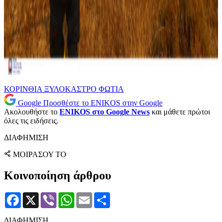
ΚΟΡΙΝΘΙΑ
ΞΥΛΟΚΑΣΤΡΟ
ΦΩΤΙΑ
Google
Προσθέστε το ENIKOS στην Google
Ακολουθήστε το
ENIKOS στο Google News
και μάθετε πρώτοι
όλες τις ειδήσεις.
ΔΙΑΦΗΜΙΣΗ
ΜΟΙΡΑΣΟΥ ΤΟ
Κοινοποίηση άρθρου
Facebook
X
Viber
WhatsApp
Email
Μοιραστείτε
ΔΙΑΦΗΜΙΣΗ