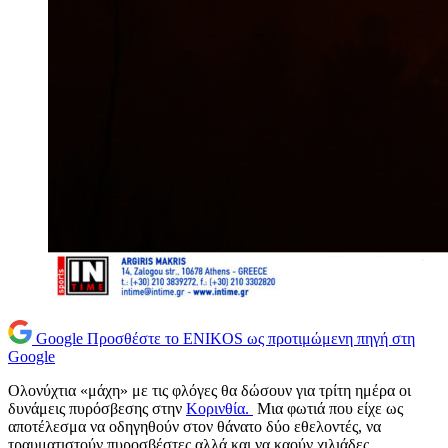
Google
Προσθέστε το ENIKOS ως προτιμώμενη πηγή στη
Google
Ολονύχτια «μάχη» με τις φλόγες θα δώσουν για τρίτη ημέρα οι
δυνάμεις πυρόσβεσης στην
Κορινθία.
Μια φωτιά που είχε ως
αποτέλεσμα να οδηγηθούν στον θάνατο δύο εθελοντές, να
τραυματιστούν πυροσβέστες αλλά και να καούν χιλιάδες