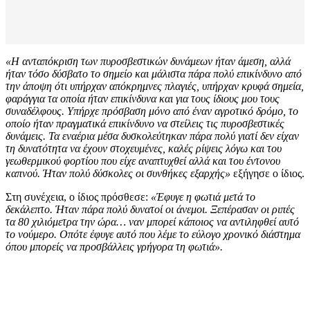
«Η ανταπόκριση των πυροσβεστικών δυνάμεων ήταν άμεση, αλλά
ήταν τόσο δύσβατο το σημείο και μάλιστα πάρα πολύ επικίνδυνο από
την άποψη ότι υπήρχαν απόκρημνες πλαγιές, υπήρχαν κρυφά σημεία,
φαράγγια τα οποία ήταν επικίνδυνα και για τους ίδιους μου τους
συναδέλφους. Υπήρχε πρόσβαση μόνο από έναν αγροτικό δρόμο, το
οποίο ήταν πραγματικά επικίνδυνο να στείλεις τις πυροσβεστικές
δυνάμεις. Τα εναέρια μέσα δυσκολεύτηκαν πάρα πολύ γιατί δεν είχαν
τη δυνατότητα να έχουν στοχευμένες, καλές ρίψεις λόγω και του
γεωθερμικού φορτίου που είχε αναπτυχθεί αλλά και του έντονου
καπνού. Ήταν πολύ δύσκολες οι συνθήκες εξαρχής»
εξήγησε ο ίδιος.
Στη συνέχεια, ο ίδιος πρόσθεσε:
«Έφυγε η φωτιά μετά το
δεκάλεπτο. Ήταν πάρα πολύ δυνατοί οι άνεμοι. Ξεπέρασαν οι ριπές
τα 80 χιλιόμετρα την ώρα… ναν μπορεί κάποιος να αντιληφθεί αυτό
το νούμερο. Οπότε έφυγε αυτό που λέμε το εύλογο χρονικό διάστημα
όπου μπορείς να προσβάλλεις γρήγορα τη φωτιά».