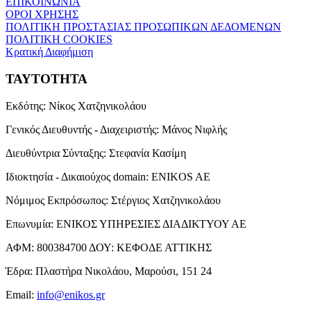
ΕΠΙΚΟΙΝΩΝΙΑ
ΟΡΟΙ ΧΡΗΣΗΣ
ΠΟΛΙΤΙΚΗ ΠΡΟΣΤΑΣΙΑΣ ΠΡΟΣΩΠΙΚΩΝ ΔΕΔΟΜΕΝΩΝ
ΠΟΛΙΤΙΚΗ COOKIES
Κρατική Διαφήμιση
ΤΑΥΤΟΤΗΤΑ
Εκδότης:
Νίκος Χατζηνικολάου
Γενικός Διευθυντής - Διαχειριστής:
Μάνος Νιφλής
Διευθύντρια Σύνταξης:
Στεφανία Κασίμη
Ιδιοκτησία - Δικαιούχος domain:
ENIKOS AE
Νόμιμος Εκπρόσωπος:
Στέργιος Χατζηνικολάου
Επωνυμία:
ΕΝΙΚΟΣ ΥΠΗΡΕΣΙΕΣ ΔΙΑΔΙΚΤΥΟΥ ΑΕ
ΑΦΜ:
800384700
ΔΟΥ:
ΚΕΦΟΔΕ ΑΤΤΙΚΗΣ
Έδρα:
Πλαστήρα Νικολάου, Μαρούσι, 151 24
Email:
info@enikos.gr