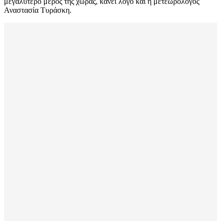
μεγαλύτερο μέρος της χώρας, κάνει λόγο και η μετεωρολόγος
Αναστασία Τυράσκη.