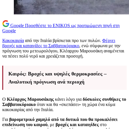
Google
Προσθέστε το ENIKOS ως προτιμώμενη πηγή στη
Google
Κακοκαιρία
από την Ιταλία βρίσκεται προ των πυλών.
Φέρνει
βροχές και καταιγίδες το Σαββατοκύριακο
, ενώ σύμφωνα με την
πρόγνωση του μετεωρολόγου, Κλέαρχου Μαρουσάκη αναμένεται
να πέσει πολύ νερό και χρειάζεται προσοχή.
Καιρός: Βροχές και υψηλές θερμοκρασίες –
Αναλυτική πρόγνωση ανά περιοχή
Ο
Κλέαρχος Μαρουσάκης
κάνει λόγο για
δύσκολες συνθήκες το
Σαββατοκύριακο
όταν και θα «σκεπάσει» τη χώρα ένα κύμα
κακοκαιρίας από την Ιταλία.
Για
βαρομετρικό χαμηλό από τα δυτικά που θα προκαλέσει
επιδείνωση του καιρού
, με
βροχές και καταιγίδες
στο