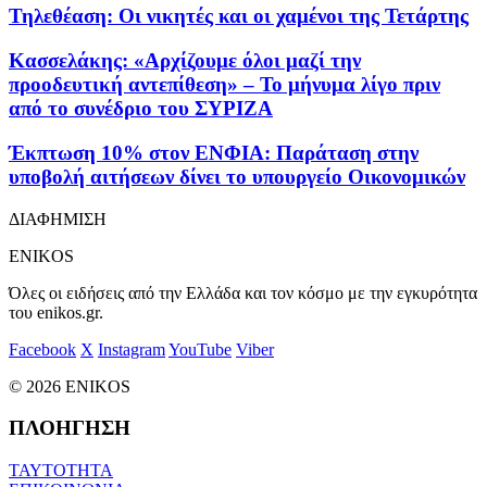
Τηλεθέαση: Οι νικητές και οι χαμένοι της Τετάρτης
Κασσελάκης: «Αρχίζουμε όλοι μαζί την
προοδευτική αντεπίθεση» – Το μήνυμα λίγο πριν
από το συνέδριο του ΣΥΡΙΖΑ
Έκπτωση 10% στον ΕΝΦΙΑ: Παράταση στην
υποβολή αιτήσεων δίνει το υπουργείο Οικονομικών
ΔΙΑΦΗΜΙΣΗ
ENIKOS
Όλες οι ειδήσεις από την Ελλάδα και τον κόσμο με την εγκυρότητα
του enikos.gr.
Facebook
X
Instagram
YouTube
Viber
© 2026 ENIKOS
ΠΛΟΗΓΗΣΗ
ΤΑΥΤΟΤΗΤΑ