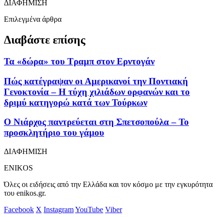
ΔΙΑΦΗΜΙΣΗ
Επιλεγμένα άρθρα
Διαβάστε επίσης
Τα «δώρα» του Τραμπ στον Ερντογάν
Πώς κατέγραψαν οι Αμερικανοί την Ποντιακή
Γενοκτονία – Η τύχη χιλιάδων ορφανών και το
δριμύ κατηγορώ κατά των Τούρκων
Ο Νιάρχος παντρεύεται στη Σπετσοπούλα – Το
προσκλητήριο του γάμου
ΔΙΑΦΗΜΙΣΗ
ENIKOS
Όλες οι ειδήσεις από την Ελλάδα και τον κόσμο με την εγκυρότητα
του enikos.gr.
Facebook
X
Instagram
YouTube
Viber