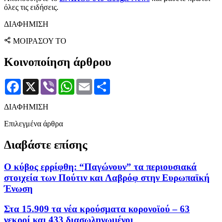
όλες τις ειδήσεις.
ΔΙΑΦΗΜΙΣΗ
ΜΟΙΡΑΣΟΥ ΤΟ
Κοινοποίηση άρθρου
Facebook
X
Viber
WhatsApp
Email
Μοιραστείτε
ΔΙΑΦΗΜΙΣΗ
Επιλεγμένα άρθρα
Διαβάστε επίσης
Ο κύβος ερρίφθη: “Παγώνουν” τα περιουσιακά
στοιχεία των Πούτιν και Λαβρόφ στην Ευρωπαϊκή
Ένωση
Στα 15.909 τα νέα κρούσματα κορονοϊού – 63
νεκροί και 433 διασωληνωμένοι