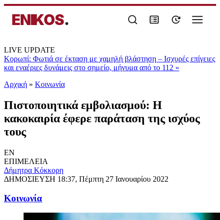
ENIKOS
.
LIVE UPDATE
Κορωπί: Φωτιά σε έκταση με χαμηλή βλάστηση – Ισχυρές επίγειες
και εναέριες δυνάμεις στο σημείο, μήνυμα από το 112
»
Αρχική
»
Κοινωνία
Πιστοποιητικά εμβολιασμού: Η
κακοκαιρία έφερε παράταση της ισχύος
τους
EN
ΕΠΙΜΕΛΕΙΑ
Δήμητρα Κόκκορη
ΔΗΜΟΣΙΕΥΣΗ
18:37, Πέμπτη 27 Ιανουαρίου 2022
Κοινωνία