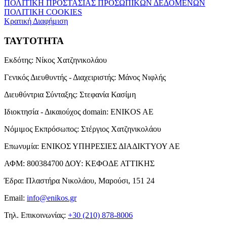
ΠΟΛΙΤΙΚΗ ΠΡΟΣΤΑΣΙΑΣ ΠΡΟΣΩΠΙΚΩΝ ΔΕΔΟΜΕΝΩΝ
ΠΟΛΙΤΙΚΗ COOKIES
Κρατική Διαφήμιση
ΤΑΥΤΟΤΗΤΑ
Εκδότης:
Νίκος Χατζηνικολάου
Γενικός Διευθυντής - Διαχειριστής:
Μάνος Νιφλής
Διευθύντρια Σύνταξης:
Στεφανία Κασίμη
Ιδιοκτησία - Δικαιούχος domain:
ENIKOS AE
Νόμιμος Εκπρόσωπος:
Στέργιος Χατζηνικολάου
Επωνυμία:
ΕΝΙΚΟΣ ΥΠΗΡΕΣΙΕΣ ΔΙΑΔΙΚΤΥΟΥ ΑΕ
ΑΦΜ:
800384700
ΔΟΥ:
ΚΕΦΟΔΕ ΑΤΤΙΚΗΣ
Έδρα:
Πλαστήρα Νικολάου, Μαρούσι, 151 24
Email:
info@enikos.gr
Τηλ. Επικοινωνίας:
+30 (210) 878-8006