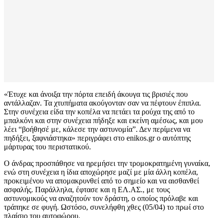
«Έτυχε και άνοιξα την πόρτα επειδή άκουγα τις βρισιές που
αντάλλαζαν. Τα χτυπήματα ακούγονταν σαν να πέφτουν έπιπλα.
Στην συνέχεια είδα την κοπέλα να πετάει τα ρούχα της από το
μπαλκόνι και στην συνέχεια πήδηξε και εκείνη αμέσως, και μου
λέει “βοήθησέ με, κάλεσε την αστυνομία”. Δεν περίμενα να
πηδήξει, ξαφνιάστηκα» περιγράφει στο enikos.gr ο αυτόπτης
μάρτυρας του περιστατικού.
Ο άνδρας προσπάθησε να ηρεμήσει την τρομοκρατημένη γυναίκα,
ενώ στη συνέχεια η ίδια αποχώρησε μαζί με μία άλλη κοπέλα,
προκειμένου να απομακρυνθεί από το σημείο και να αισθανθεί
ασφαλής. Παράλληλα, έφτασε και η ΕΛ.ΑΣ., με τους
αστυνομικούς να αναζητούν τον δράστη, ο οποίος πρόλαβε και
τράπηκε σε φυγή. Ωστόσο, συνελήφθη χθες (05/04) το πρωί στο
πλαίσιο του αυτοφώρου.