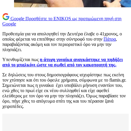
Google
Προσθέστε το ENIKOS ως προτιμώμενη πηγή στη
Google
Προθεσμία για να απολογηθεί την Δευτέρα έλαβε ο 41χρονος, ο
οποίος φέρεται να επιτέθηκε στην σύντροφό του στην
Πάτρα
,
παραβιάζοντας ακόμη και τον περιοριστικό όρο να μην την
πλησιάζει.
Υπενθυμίζεται πως
η άτυχη γυναίκα αναγκάστηκε να πηδήξει
από το μπαλκόνι ώστε να σωθεί από τον κακοποιητή της.
Σε δηλώσεις του στους δημοσιογράφους ισχυρίστηκε πως εκείνη
τον χτύπησε και ότι του όφειλε χρήματα, σύμφωνα με το flamis.gr.
Σημειώνεται πως η γυναίκα έχει υποβάλει μήνυση εναντίον του,
ενώ χθες το πρωί είχε εκ νέου συλληφθεί και είχε αφεθεί
ελεύθερος με τον όρο να μην την πλησιάζει. Όμως παραβίασε τον
όρο, πήγε χθες το απόγευμα σπίτι της και του πέρασαν ξανά
χειροπέδες.