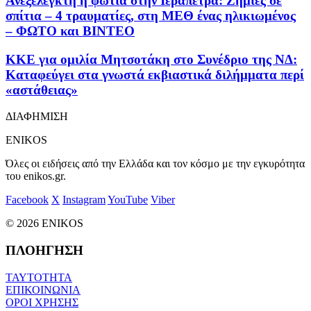
Ανεξέλεγκτη η φωτιά στην Ιεράπετρα: Ζημιές σε
σπίτια – 4 τραυματίες, στη ΜΕΘ ένας ηλικιωμένος
– ΦΩΤΟ και ΒΙΝΤΕΟ
KKE για ομιλία Μητσοτάκη στο Συνέδριο της ΝΔ:
Καταφεύγει στα γνωστά εκβιαστικά διλήμματα περί
«αστάθειας»
ΔΙΑΦΗΜΙΣΗ
ENIKOS
Όλες οι ειδήσεις από την Ελλάδα και τον κόσμο με την εγκυρότητα
του enikos.gr.
Facebook
X
Instagram
YouTube
Viber
© 2026 ENIKOS
ΠΛΟΗΓΗΣΗ
ΤΑΥΤΟΤΗΤΑ
ΕΠΙΚΟΙΝΩΝΙΑ
ΟΡΟΙ ΧΡΗΣΗΣ