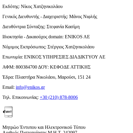
Εκδότης:
Νίκος Χατζηνικολάου
Γενικός Διευθυντής - Διαχειριστής:
Μάνος Νιφλής
Διευθύντρια Σύνταξης:
Στεφανία Κασίμη
Ιδιοκτησία - Δικαιούχος domain:
ENIKOS AE
Νόμιμος Εκπρόσωπος:
Στέργιος Χατζηνικολάου
Επωνυμία:
ΕΝΙΚΟΣ ΥΠΗΡΕΣΙΕΣ ΔΙΑΔΙΚΤΥΟΥ ΑΕ
ΑΦΜ:
800384700
ΔΟΥ:
ΚΕΦΟΔΕ ΑΤΤΙΚΗΣ
Έδρα:
Πλαστήρα Νικολάου, Μαρούσι, 151 24
Email:
info@enikos.gr
Τηλ. Επικοινωνίας:
+30 (210) 878-8006
Μητρώο Έντυπου και Ηλεκτρονικού Τύπου
Αριθμός Πιστοποίησης Μ.Η.Τ. 242097