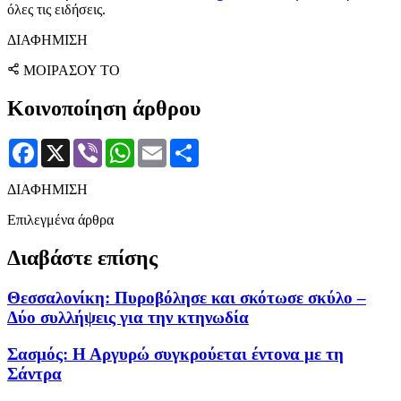
όλες τις ειδήσεις.
ΔΙΑΦΗΜΙΣΗ
ΜΟΙΡΑΣΟΥ ΤΟ
Κοινοποίηση άρθρου
Facebook
X
Viber
WhatsApp
Email
Μοιραστείτε
ΔΙΑΦΗΜΙΣΗ
Επιλεγμένα άρθρα
Διαβάστε επίσης
Θεσσαλονίκη: Πυροβόλησε και σκότωσε σκύλο –
Δύο συλλήψεις για την κτηνωδία
Σασμός: Η Αργυρώ συγκρούεται έντονα με τη
Σάντρα