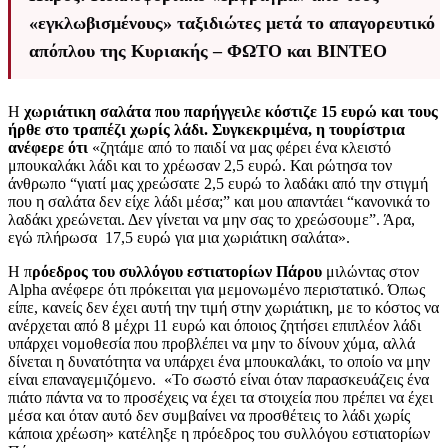
«εγκλωβισμένους» ταξιδιώτες μετά το απαγορευτικό
απόπλου της Κυριακής – ΦΩΤΟ και ΒΙΝΤΕΟ
Η
χωριάτικη σαλάτα που παρήγγειλε κόστιζε 15 ευρώ και τους
ήρθε στο τραπέζι χωρίς λάδι. Συγκεκριμένα, η τουρίστρια
ανέφερε ότι
«ζητάμε από το παιδί να μας φέρει ένα κλειστό
μπουκαλάκι λάδι και το χρέωσαν 2,5 ευρώ. Και ρώτησα τον
άνθρωπο “γιατί μας χρεώσατε 2,5 ευρώ το λαδάκι από την στιγμή
που η σαλάτα δεν είχε λάδι μέσα;” και μου απαντάει “κανονικά το
λαδάκι χρεώνεται. Δεν γίνεται να μην σας το χρεώσουμε”. Άρα,
εγώ πλήρωσα 17,5 ευρώ για μια χωριάτικη σαλάτα».
Η π
ρόεδρος του συλλόγου εστιατορίων Πάρου
μιλώντας στον
Alpha ανέφερε ότι πρόκειται για μεμονωμένο περιστατικό. Όπως
είπε, κανείς δεν έχει αυτή την τιμή στην χωριάτικη, με το κόστος να
ανέρχεται από 8 μέχρι 11 ευρώ και όποιος ζητήσει επιπλέον λάδι
υπάρχει νομοθεσία που προβλέπει να μην το δίνουν χύμα, αλλά
δίνεται η δυνατότητα να υπάρχει ένα μπουκαλάκι, το οποίο να μην
είναι επαναγεμιζόμενο. «Το σωστό είναι όταν παρασκευάζεις ένα
πιάτο πάντα να το προσέχεις να έχει τα στοιχεία που πρέπει να έχει
μέσα και όταν αυτό δεν συμβαίνει να προσθέτεις το λάδι χωρίς
κάποια χρέωση» κατέληξε η πρόεδρος του συλλόγου εστιατορίων