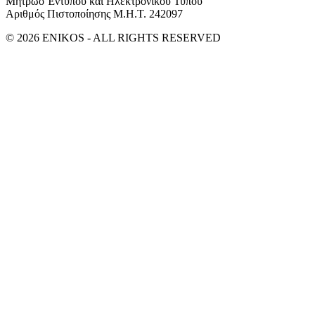
Μητρώο Έντυπου και Ηλεκτρονικού Τύπου
Αριθμός Πιστοποίησης Μ.Η.Τ. 242097
© 2026 ENIKOS - ALL RIGHTS RESERVED