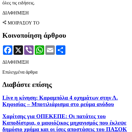
όλες τις ειδήσεις.
ΔΙΑΦΗΜΙΣΗ
ΜΟΙΡΑΣΟΥ ΤΟ
Κοινοποίηση άρθρου
Facebook
X
Viber
WhatsApp
Email
Μοιραστείτε
ΔΙΑΦΗΜΙΣΗ
Επιλεγμένα άρθρα
Διαβάστε επίσης
Live η κίνηση: Καραμπόλα 4 οχημάτων στην Λ.
Κηφισίας – Μποτιλιάρισμα στο ρεύμα ανόδου
Χαρίτσης για ΟΠΕΚΕΠΕ: Οι πατάτες του
Καποδίστρια, ο μαφιόζικος μηχανισμός που έκλεψε
δημόσιο χρήμα και οι ίσες αποστάσεις του ΠΑΣΟΚ