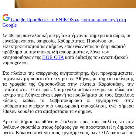
Google
Προσθέστε το ENIKOS ως προτιμώμενη πηγή στη
Google
Σε 48ωρη πανελλαδική απεργία κατέρχονται σήμερα και αύριο, οι
εργαζόμενοι στις υπηρεσίες Καθαριότητας, Πρασίνου και
Ηλεκτροφωτισμού των δήμων, επιδεινώνοντας το ήδη υπαρκτό
πρόβλημα με την αποκομιδή απορριμμάτων, λόγω των
κινητοποιήσεων της
ΠΟΕ-ΟΤΑ
κατά διάταξης του αναπτυξιακού
νομοσχεδίου.
Στο πλαίσιο της απεργιακής κινητοποίησης, έχει προγραμματιστεί
μηχανοκίνητη πορεία στο κέντρο της Αθήνας, με σημείο εκκίνησης
τα γραφεία της Ομοσπονδίας στην πλατεία Καραϊσκάκη, την
Τετάρτη στις 10 το πρωί. Στα μεγάλα αστικά κέντρα και ιδίως στο
κέντρο της Αθήνας είναι εμφανή τα προβλήματα με τους ξέχειλους
κάδους, καθώς το Σαββατοκύριακο οι εργαζόμενοι στην
καθαριότητα απείχαν από υπερωριακή απασχόληση, ενώ σήμερα
έβαλαν λουκέτο στα αμαξοστάσια των δήμων.
Αρκετοί δήμοι απευθύνουν έκκληση προς τους πολίτες να μην
βγάλουν σκουπίδια στους δρόμους για να προστατευτεί η δημόσια
υγεία. Κόκκινο πανί για τους εργαζόμενους των ΟΤΑ αποτελεί το