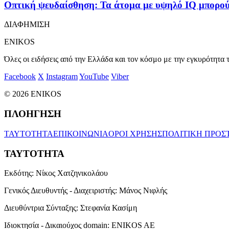
Οπτική ψευδαίσθηση: Τα άτομα με υψηλό IQ μπορούν 
ΔΙΑΦΗΜΙΣΗ
ENIKOS
Όλες οι ειδήσεις από την Ελλάδα και τον κόσμο με την εγκυρότητα τ
Facebook
X
Instagram
YouTube
Viber
© 2026 ENIKOS
ΠΛΟΗΓΗΣΗ
ΤΑΥΤΟΤΗΤΑ
ΕΠΙΚΟΙΝΩΝΙΑ
ΟΡΟΙ ΧΡΗΣΗΣ
ΠΟΛΙΤΙΚΗ ΠΡΟΣ
ΤΑΥΤΟΤΗΤΑ
Εκδότης:
Νίκος Χατζηνικολάου
Γενικός Διευθυντής - Διαχειριστής:
Μάνος Νιφλής
Διευθύντρια Σύνταξης:
Στεφανία Κασίμη
Ιδιοκτησία - Δικαιούχος domain:
ENIKOS AE