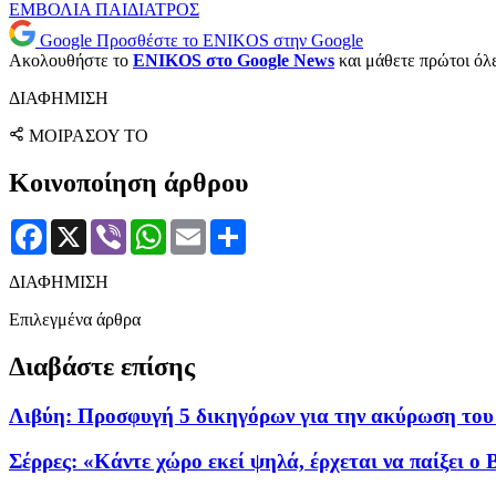
ΕΜΒΟΛΙΑ
ΠΑΙΔΙΑΤΡΟΣ
Google
Προσθέστε το ENIKOS στην Google
Ακολουθήστε το
ENIKOS στο Google News
και μάθετε πρώτοι όλες
ΔΙΑΦΗΜΙΣΗ
ΜΟΙΡΑΣΟΥ ΤΟ
Κοινοποίηση άρθρου
Facebook
X
Viber
WhatsApp
Email
Μοιραστείτε
ΔΙΑΦΗΜΙΣΗ
Επιλεγμένα άρθρα
Διαβάστε επίσης
Λιβύη: Προσφυγή 5 δικηγόρων για την ακύρωση του
Σέρρες: «Κάντε χώρο εκεί ψηλά, έρχεται να παίξει 