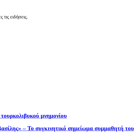
 τις ειδήσεις.
 τουρκολιβυκού μνημονίου
ο Βασίλης» – Το συγκινητικό σημείωμα συμμαθητή του