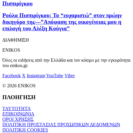
Πισπιρίγκου
Ρούλα Πισπιρίγκου: Το “ευχαριστώ” στον πρώην
δικηγόρο της—”Απόφαση της οικογένειας μου η
επιλογή του Αλέξη Κούγια”
ΔΙΑΦΗΜΙΣΗ
ENIKOS
Όλες οι ειδήσεις από την Ελλάδα και τον κόσμο με την εγκυρότητα
του enikos.gr.
Facebook
X
Instagram
YouTube
Viber
© 2026 ENIKOS
ΠΛΟΗΓΗΣΗ
ΤΑΥΤΟΤΗΤΑ
ΕΠΙΚΟΙΝΩΝΙΑ
ΟΡΟΙ ΧΡΗΣΗΣ
ΠΟΛΙΤΙΚΗ ΠΡΟΣΤΑΣΙΑΣ ΠΡΟΣΩΠΙΚΩΝ ΔΕΔΟΜΕΝΩΝ
ΠΟΛΙΤΙΚΗ COOKIES