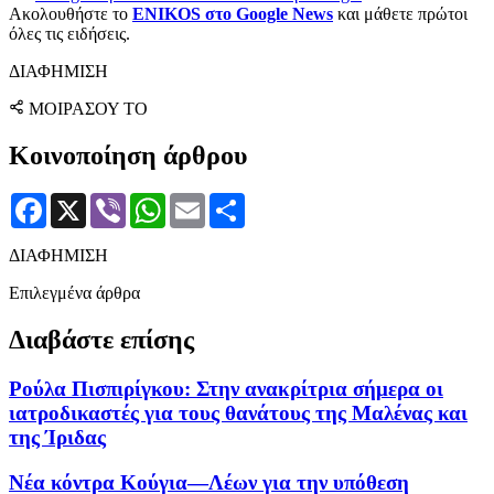
Ακολουθήστε το
ENIKOS στο Google News
και μάθετε πρώτοι
όλες τις ειδήσεις.
ΔΙΑΦΗΜΙΣΗ
ΜΟΙΡΑΣΟΥ ΤΟ
Κοινοποίηση άρθρου
Facebook
X
Viber
WhatsApp
Email
Μοιραστείτε
ΔΙΑΦΗΜΙΣΗ
Επιλεγμένα άρθρα
Διαβάστε επίσης
Ρούλα Πισπιρίγκου: Στην ανακρίτρια σήμερα οι
ιατροδικαστές για τους θανάτους της Μαλένας και
της Ίριδας
Νέα κόντρα Κούγια—Λέων για την υπόθεση