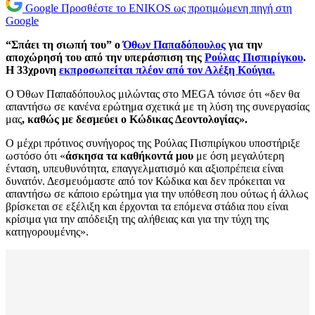
Google
Προσθέστε το ENIKOS ως προτιμώμενη πηγή στη
Google
“Σπάει τη σιωπή του” ο
Όθων Παπαδόπουλος
για την
αποχώρησή του από την υπεράσπιση της
Ρούλας Πισπιρίγκου
.
Η 33χρονη
εκπροσωπείται πλέον από τον Αλέξη Κούγια.
Ο Όθων Παπαδόπουλος μιλώντας στο MEGA τόνισε ότι «δεν θα
απαντήσω σε κανένα ερώτημα σχετικά με τη λύση της συνεργασίας
μας
, καθώς με δεσμεύει ο Κώδικας Δεοντολογίας».
Ο μέχρι πρότινος συνήγορος της Ρούλας Πισπιρίγκου υποστήριξε
ωστόσο ότι «
άσκησα τα καθήκοντά μου
με όση μεγαλύτερη
ένταση, υπευθυνότητα, επαγγελματισμό και αξιοπρέπεια είναι
δυνατόν. Δεσμευόμαστε από τον Κώδικα και δεν πρόκειται να
απαντήσω σε κάποιο ερώτημα για την υπόθεση που ούτως ή άλλως
βρίσκεται σε εξέλιξη και έρχονται τα επόμενα στάδια που είναι
κρίσιμα για την απόδειξη της αλήθειας και για την τύχη της
κατηγορουμένης».