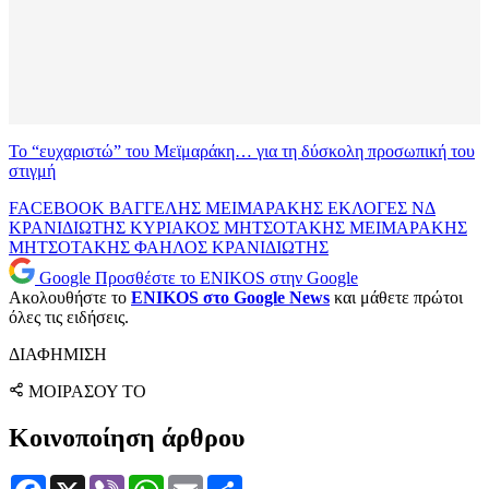
Το “ευχαριστώ” του Μεϊμαράκη… για τη δύσκολη προσωπική του
στιγμή
FACEBOOK
ΒΑΓΓΕΛΗΣ ΜΕΙΜΑΡΑΚΗΣ
ΕΚΛΟΓΕΣ ΝΔ
ΚΡΑΝΙΔΙΩΤΗΣ
ΚΥΡΙΑΚΟΣ ΜΗΤΣΟΤΑΚΗΣ
ΜΕΙΜΑΡΑΚΗΣ
ΜΗΤΣΟΤΑΚΗΣ
ΦΑΗΛΟΣ ΚΡΑΝΙΔΙΩΤΗΣ
Google
Προσθέστε το ENIKOS στην Google
Ακολουθήστε το
ENIKOS στο Google News
και μάθετε πρώτοι
όλες τις ειδήσεις.
ΔΙΑΦΗΜΙΣΗ
ΜΟΙΡΑΣΟΥ ΤΟ
Κοινοποίηση άρθρου
Facebook
X
Viber
WhatsApp
Email
Μοιραστείτε