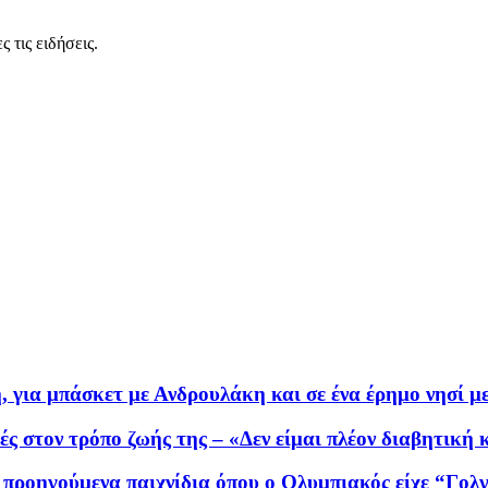
 τις ειδήσεις.
για μπάσκετ με Ανδρουλάκη και σε ένα έρημο νησί μ
γές στον τρόπο ζωής της – «Δεν είμαι πλέον διαβητική
προηγούμενα παιχνίδια όπου ο Ολυμπιακός είχε “Γολγ