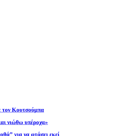
ε τον Κουτσούμπα
 και νιώθω υπέροχα»
οθά” για να φτάσει εκεί