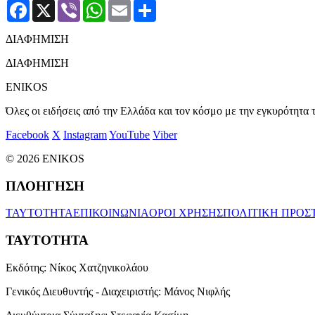
Facebook
X
Viber
WhatsApp
Email
Μοιραστείτε
ΔΙΑΦΗΜΙΣΗ
ΔΙΑΦΗΜΙΣΗ
ENIKOS
Όλες οι ειδήσεις από την Ελλάδα και τον κόσμο με την εγκυρότητα τ
Facebook
X
Instagram
YouTube
Viber
© 2026 ENIKOS
ΠΛΟΗΓΗΣΗ
ΤΑΥΤΟΤΗΤΑ
ΕΠΙΚΟΙΝΩΝΙΑ
ΟΡΟΙ ΧΡΗΣΗΣ
ΠΟΛΙΤΙΚΗ ΠΡΟΣ
ΤΑΥΤΟΤΗΤΑ
Εκδότης:
Νίκος Χατζηνικολάου
Γενικός Διευθυντής - Διαχειριστής:
Μάνος Νιφλής