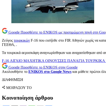
Google
Προσθέστε το ENIKOS ως προτιμώμενη πηγή στη Goo
Ζεύγος
τουρκικών
F-16 που εισήλθε στο FIR Αθηνών χωρίς να καταθ
ΓΕΕΘΑ, .
Τα τουρκικά αεροσκάφη αναγνωρίσθηκαν και αναχαιτίσθηκαν από α
F-16
ΑΙΓΑΙΟ
ΜΑΧΗΤΙΚΑ
ΟΙΝΟΥΣΣΕΣ
ΠΑΝΑΓΙΑ
ΤΟΥΡΚΙΚΑ 
Google
Προσθέστε το ENIKOS στην Google
Ακολουθήστε το
ENIKOS στο Google News
και μάθετε πρώτοι όλες
ΔΙΑΦΗΜΙΣΗ
ΜΟΙΡΑΣΟΥ ΤΟ
Κοινοποίηση άρθρου