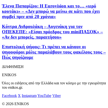
Έλενα Παπαρίζου: Η Eurovision και το… «ιερό
κουτάκι» – «Δεν μπορώ να μείνω σε κάτι που έχει
συμβεί πριν από 20 χρόνια»
Κόντρα Ανδρουλάκη – Αυγενάκη για τον
ΟΠΕΚΕΠΕ: «Είσαι πρόεδρος του miniΠΑΣΟΚ» –
«Αν δεν μπορείς, παραιτήσου»
Επιστολική ψήφος: Τι πρέπει να κάνουν οι
ψηφοφόροι μόλις παραλάβουν τους φακέλους τους –
Πώς ψηφίζουμε
ΔΙΑΦΗΜΙΣΗ
ENIKOS
Όλες οι ειδήσεις από την Ελλάδα και τον κόσμο με την εγκυρότητα
του enikos.gr.
Facebook
X
Instagram
YouTube
Viber
© 2026 ENIKOS