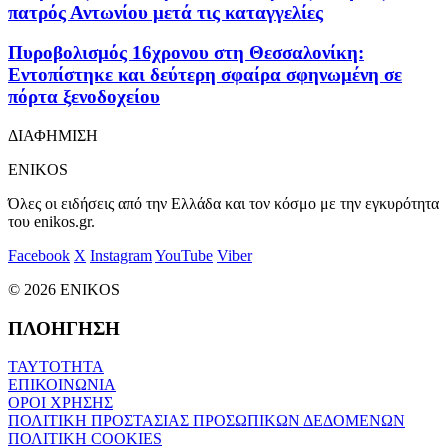
πατρός Αντωνίου μετά τις καταγγελίες
Πυροβολισμός 16χρονου στη Θεσσαλονίκη:
Εντοπίστηκε και δεύτερη σφαίρα σφηνωμένη σε
πόρτα ξενοδοχείου
ΔΙΑΦΗΜΙΣΗ
ENIKOS
Όλες οι ειδήσεις από την Ελλάδα και τον κόσμο με την εγκυρότητα
του enikos.gr.
Facebook
X
Instagram
YouTube
Viber
© 2026 ENIKOS
ΠΛΟΗΓΗΣΗ
ΤΑΥΤΟΤΗΤΑ
ΕΠΙΚΟΙΝΩΝΙΑ
ΟΡΟΙ ΧΡΗΣΗΣ
ΠΟΛΙΤΙΚΗ ΠΡΟΣΤΑΣΙΑΣ ΠΡΟΣΩΠΙΚΩΝ ΔΕΔΟΜΕΝΩΝ
ΠΟΛΙΤΙΚΗ COOKIES