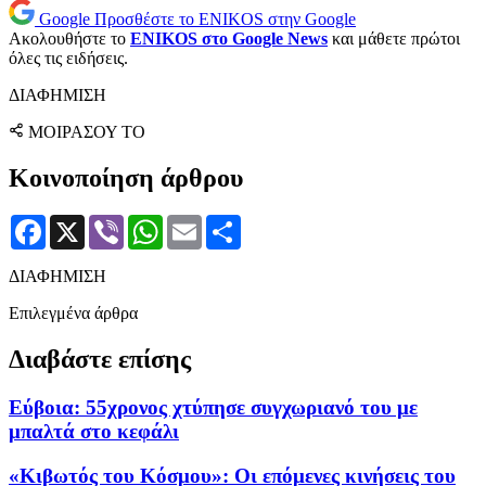
Google
Προσθέστε το ENIKOS στην Google
Ακολουθήστε το
ENIKOS στο Google News
και μάθετε πρώτοι
όλες τις ειδήσεις.
ΔΙΑΦΗΜΙΣΗ
ΜΟΙΡΑΣΟΥ ΤΟ
Κοινοποίηση άρθρου
Facebook
X
Viber
WhatsApp
Email
Μοιραστείτε
ΔΙΑΦΗΜΙΣΗ
Επιλεγμένα άρθρα
Διαβάστε επίσης
Εύβοια: 55χρονος χτύπησε συγχωριανό του με
μπαλτά στο κεφάλι
«Κιβωτός του Κόσμου»: Οι επόμενες κινήσεις του