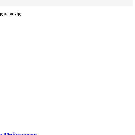
ης περιοχής.
ια Μπέλγκοροντ