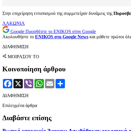
Στην επιχείρηση εντοπισμού της συμμετείχαν δυνάμεις της
Πυροσβε
ΛΑΚΩΝΙΑ
Google
Προσθέστε το ENIKOS στην Google
Ακολουθήστε το
ENIKOS στο Google News
και μάθετε πρώτοι όλες
ΔΙΑΦΗΜΙΣΗ
ΜΟΙΡΑΣΟΥ ΤΟ
Κοινοποίηση άρθρου
Facebook
X
Viber
WhatsApp
Email
Μοιραστείτε
ΔΙΑΦΗΜΙΣΗ
Επιλεγμένα άρθρα
Διαβάστε επίσης
Ρωσικό υπουργείο Άμυνας: Απωθήθηκαν ουκρανικά στ