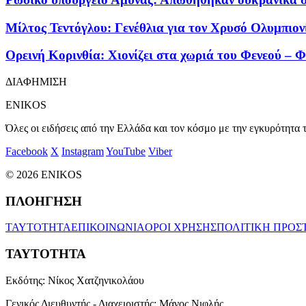
Μίλτος Τεντόγλου: Γενέθλια για τον Χρυσό Ολυμπιο
Ορεινή Κορινθία: Χιονίζει στα χωριά του Φενεού – 
ΔΙΑΦΗΜΙΣΗ
ENIKOS
Όλες οι ειδήσεις από την Ελλάδα και τον κόσμο με την εγκυρότητα τ
Facebook
X
Instagram
YouTube
Viber
© 2026 ENIKOS
ΠΛΟΗΓΗΣΗ
ΤΑΥΤΟΤΗΤΑ
ΕΠΙΚΟΙΝΩΝΙΑ
ΟΡΟΙ ΧΡΗΣΗΣ
ΠΟΛΙΤΙΚΗ ΠΡΟΣ
ΤΑΥΤΟΤΗΤΑ
Εκδότης:
Νίκος Χατζηνικολάου
Γενικός Διευθυντής - Διαχειριστής:
Μάνος Νιφλής