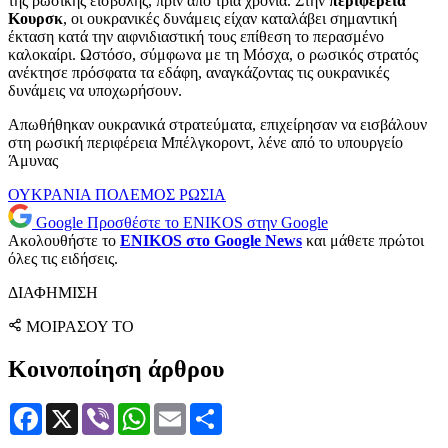
της ρωσικής εισβολής, πριν από τρία χρόνια. Στην
περιφέρεια
Κουρσκ
, οι ουκρανικές δυνάμεις είχαν καταλάβει σημαντική
έκταση κατά την αιφνιδιαστική τους επίθεση το περασμένο
καλοκαίρι. Ωστόσο, σύμφωνα με τη Μόσχα, ο ρωσικός στρατός
ανέκτησε πρόσφατα τα εδάφη, αναγκάζοντας τις ουκρανικές
δυνάμεις να υποχωρήσουν.
Απωθήθηκαν ουκρανικά στρατεύματα, επιχείρησαν να εισβάλουν
στη ρωσική περιφέρεια Μπέλγκοροντ, λένε από το υπουργείο
Άμυνας
ΟΥΚΡΑΝΙΑ
ΠΟΛΕΜΟΣ
ΡΩΣΙΑ
Google
Προσθέστε το ENIKOS στην Google
Ακολουθήστε το
ENIKOS στο Google News
και μάθετε πρώτοι
όλες τις ειδήσεις.
ΔΙΑΦΗΜΙΣΗ
ΜΟΙΡΑΣΟΥ ΤΟ
Κοινοποίηση άρθρου
Facebook
X
Viber
WhatsApp
Email
Μοιραστείτε