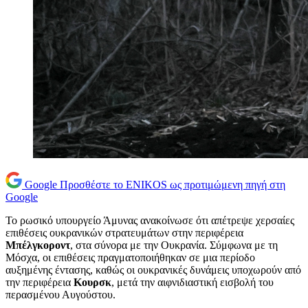
Google
Προσθέστε το ENIKOS ως προτιμώμενη πηγή στη
Google
Το ρωσικό υπουργείο Άμυνας ανακοίνωσε ότι απέτρεψε χερσαίες
επιθέσεις ουκρανικών στρατευμάτων στην περιφέρεια
Μπέλγκοροντ
, στα σύνορα με την Ουκρανία. Σύμφωνα με τη
Μόσχα, οι επιθέσεις πραγματοποιήθηκαν σε μια περίοδο
αυξημένης έντασης, καθώς οι ουκρανικές δυνάμεις υποχωρούν από
την περιφέρεια
Κουρσκ
, μετά την αιφνιδιαστική εισβολή του
περασμένου Αυγούστου.