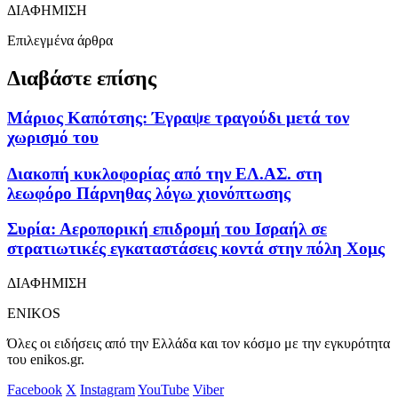
ΔΙΑΦΗΜΙΣΗ
Επιλεγμένα άρθρα
Διαβάστε επίσης
Μάριος Καπότσης: Έγραψε τραγούδι μετά τον
χωρισμό του
Διακοπή κυκλοφορίας από την ΕΛ.ΑΣ. στη
λεωφόρο Πάρνηθας λόγω χιονόπτωσης
Συρία: Αεροπορική επιδρομή του Ισραήλ σε
στρατιωτικές εγκαταστάσεις κοντά στην πόλη Χομς
ΔΙΑΦΗΜΙΣΗ
ENIKOS
Όλες οι ειδήσεις από την Ελλάδα και τον κόσμο με την εγκυρότητα
του enikos.gr.
Facebook
X
Instagram
YouTube
Viber