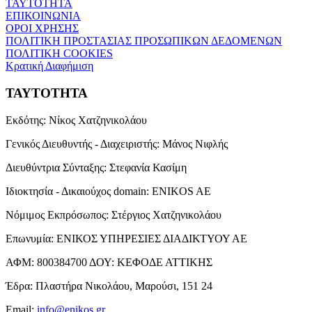
ΤΑΥΤΟΤΗΤΑ
ΕΠΙΚΟΙΝΩΝΙΑ
ΟΡΟΙ ΧΡΗΣΗΣ
ΠΟΛΙΤΙΚΗ ΠΡΟΣΤΑΣΙΑΣ ΠΡΟΣΩΠΙΚΩΝ ΔΕΔΟΜΕΝΩΝ
ΠΟΛΙΤΙΚΗ COOKIES
Κρατική Διαφήμιση
ΤΑΥΤΟΤΗΤΑ
Εκδότης:
Νίκος Χατζηνικολάου
Γενικός Διευθυντής - Διαχειριστής:
Μάνος Νιφλής
Διευθύντρια Σύνταξης:
Στεφανία Κασίμη
Ιδιοκτησία - Δικαιούχος domain:
ENIKOS AE
Νόμιμος Εκπρόσωπος:
Στέργιος Χατζηνικολάου
Επωνυμία:
ΕΝΙΚΟΣ ΥΠΗΡΕΣΙΕΣ ΔΙΑΔΙΚΤΥΟΥ ΑΕ
ΑΦΜ:
800384700
ΔΟΥ:
ΚΕΦΟΔΕ ΑΤΤΙΚΗΣ
Έδρα:
Πλαστήρα Νικολάου, Μαρούσι, 151 24
Email:
info@enikos.gr