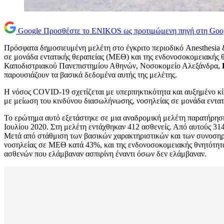
Google
Προσθέστε το ENIKOS ως προτιμώμενη πηγή στη Goo
Πρόσφατα δημοσιευμένη μελέτη στο έγκριτο περιοδικό Anesthesia & 
σε μονάδα εντατικής θεραπείας (ΜΕΘ) και της ενδονοσοκομειακής 
Καποδιστριακού Πανεπιστημίου Αθηνών, Νοσοκομείο Αλεξάνδρα,
παρουσιάζουν τα βασικά δεδομένα αυτής της μελέτης.
Η νόσος COVID-19 σχετίζεται με υπερπηκτικότητα και αυξημένο κίν
με μείωση του κινδύνου διασωλήνωσης, νοσηλείας σε μονάδα εντα
Το ερώτημα αυτό εξετάστηκε σε μια αναδρομική μελέτη παρατήρησ
Ιουλίου 2020. Στη μελέτη εντάχθηκαν 412 ασθενείς. Από αυτούς 314 
Μετά από στάθμιση των βασικών χαρακτηριστικών και των συνοσηρο
νοσηλείας σε ΜΕΘ κατά 43%, και της ενδονοσοκομειακής θνητότητας
ασθενών που ελάμβαναν ασπιρίνη έναντι όσων δεν ελάμβαναν.