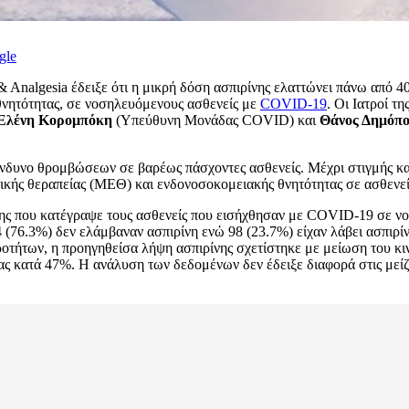
gle
Analgesia έδειξε ότι η μικρή δόση ασπιρίνης ελαττώνει πάνω από 40
θνητότητας, σε νοσηλευόμενους ασθενείς με
COVID-19
. Οι Ιατροί τ
Ελένη Κορομπόκη
(Υπεύθυνη Μονάδας COVID) και
Θάνος Δημόπο
δυνο θρομβώσεων σε βαρέως πάσχοντες ασθενείς. Μέχρι στιγμής καμί
τικής θεραπείας (ΜΕΘ) και ενδονοσοκομειακής θνητότητας σε ασθεν
ης που κατέγραψε τους ασθενείς που εισήχθησαν με COVID-19 σε ν
(76.3%) δεν ελάμβαναν ασπιρίνη ενώ 98 (23.7%) είχαν λάβει ασπιρίνη
τήτων, η προηγηθείσα λήψη ασπιρίνης σχετίστηκε με μείωση του κιν
 κατά 47%. Η ανάλυση των δεδομένων δεν έδειξε διαφορά στις μείζο