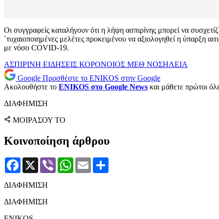
Οι συγγραφείς καταλήγουν ότι η λήψη ασπιρίνης μπορεί να συσχετ
΄τυχαιοποιημένες μελέτες προκειμένου να αξιολογηθεί η ύπαρξη αι
με νόσο COVID-19.
ΑΣΠΙΡΙΝΗ
ΕΙΔΗΣΕΙΣ
ΚΟΡΟΝΟΙΟΣ
ΜΕΘ
ΝΟΣΗΛΕΙΑ
Google
Προσθέστε το ENIKOS στην Google
Ακολουθήστε το
ENIKOS στο Google News
και μάθετε πρώτοι όλες
ΔΙΑΦΗΜΙΣΗ
ΜΟΙΡΑΣΟΥ ΤΟ
Κοινοποίηση άρθρου
Facebook
X
Viber
WhatsApp
Email
Μοιραστείτε
ΔΙΑΦΗΜΙΣΗ
ΔΙΑΦΗΜΙΣΗ
ENIKOS