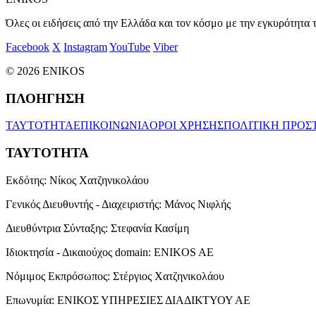
Όλες οι ειδήσεις από την Ελλάδα και τον κόσμο με την εγκυρότητα τ
Facebook
X
Instagram
YouTube
Viber
© 2026 ENIKOS
ΠΛΟΗΓΗΣΗ
ΤΑΥΤΟΤΗΤΑ
ΕΠΙΚΟΙΝΩΝΙΑ
ΟΡΟΙ ΧΡΗΣΗΣ
ΠΟΛΙΤΙΚΗ ΠΡΟΣ
ΤΑΥΤΟΤΗΤΑ
Εκδότης:
Νίκος Χατζηνικολάου
Γενικός Διευθυντής - Διαχειριστής:
Μάνος Νιφλής
Διευθύντρια Σύνταξης:
Στεφανία Κασίμη
Ιδιοκτησία - Δικαιούχος domain:
ENIKOS AE
Νόμιμος Εκπρόσωπος:
Στέργιος Χατζηνικολάου
Επωνυμία:
ΕΝΙΚΟΣ ΥΠΗΡΕΣΙΕΣ ΔΙΑΔΙΚΤΥΟΥ ΑΕ