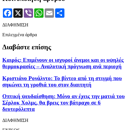
Facebook
X
Viber
WhatsApp
Email
Μοιραστείτε
ΔΙΑΦΗΜΙΣΗ
Επιλεγμένα άρθρα
Διαβάστε επίσης
Καιρός: Επιμένουν οι ισχυροί άνεμοι και οι υψηλές
θερμοκρασίες – Αναλυτική πρόγνωση ανά περιοχή
Κριστιάνο Ρονάλντο: Το βίντεο από τη στιγμή που
σηκώνει τη γροθιά του στον διαιτητή
Οπτική ψευδαίσθηση: Μόνο αν έχεις την ματιά του
Σέρλοκ Χολμς, θα βρεις τον βάτραχο σε 6
δευτερόλεπτα
ΔΙΑΦΗΜΙΣΗ