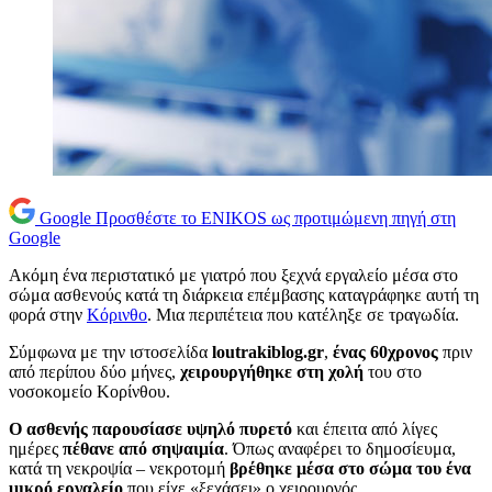
Google
Προσθέστε το ENIKOS ως προτιμώμενη πηγή στη
Google
Ακόμη ένα περιστατικό με γιατρό που ξεχνά εργαλείο μέσα στο
σώμα ασθενούς κατά τη διάρκεια επέμβασης καταγράφηκε αυτή τη
φορά στην
Κόρινθο
. Μια περιπέτεια που κατέληξε σε τραγωδία.
Σύμφωνα με την ιστοσελίδα
loutrakiblog.
gr
,
ένας 60χρονος
πριν
από περίπου δύο μήνες,
χειρουργήθηκε στη χολή
του στο
νοσοκομείο Κορίνθου.
Ο ασθενής παρουσίασε υψηλό πυρετό
και έπειτα από λίγες
ημέρες
πέθανε από σηψαιμία
. Όπως αναφέρει το δημοσίευμα,
κατά τη νεκροψία – νεκροτομή
βρέθηκε μέσα στο σώμα του ένα
μικρό εργαλείο
που είχε «ξεχάσει» ο χειρουργός.