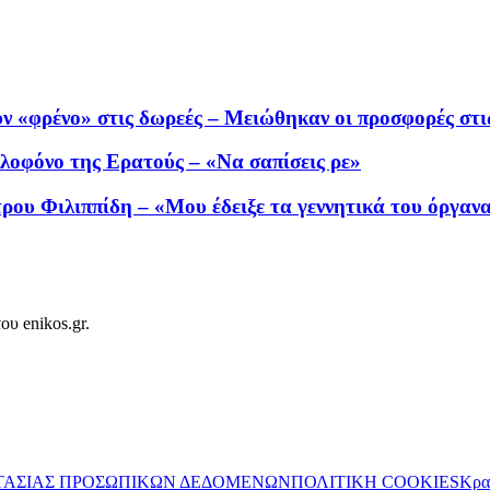
ν «φρένο» στις δωρεές – Μειώθηκαν οι προσφορές στι
λοφόνο της Ερατούς – «Να σαπίσεις ρε»
ου Φιλιππίδη – «Μου έδειξε τα γεννητικά του όργαν
ου enikos.gr.
ΤΑΣΙΑΣ ΠΡΟΣΩΠΙΚΩΝ ΔΕΔΟΜΕΝΩΝ
ΠΟΛΙΤΙΚΗ COOKIES
Κρα