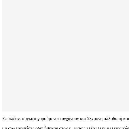
Επιπλέον, συγκατηγορούμενοι τυγχάνουν και 53χρονη αλλοδαπή και
Οι συλληφθείσες οδηγήθηκαν στον κ. Εισαγγελέα Πλημμελειοδικώ