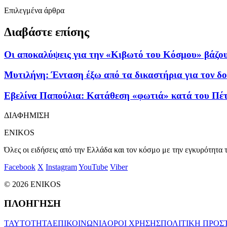
Επιλεγμένα άρθρα
Διαβάστε επίσης
Οι αποκαλύψεις για την «Κιβωτό του Κόσμου» βάζου
Μυτιλήνη: Ένταση έξω από τα δικαστήρια για τον δο
Εβελίνα Παπούλια: Κατάθεση «φωτιά» κατά του Πέτρ
ΔΙΑΦΗΜΙΣΗ
ENIKOS
Όλες οι ειδήσεις από την Ελλάδα και τον κόσμο με την εγκυρότητα τ
Facebook
X
Instagram
YouTube
Viber
© 2026 ENIKOS
ΠΛΟΗΓΗΣΗ
ΤΑΥΤΟΤΗΤΑ
ΕΠΙΚΟΙΝΩΝΙΑ
ΟΡΟΙ ΧΡΗΣΗΣ
ΠΟΛΙΤΙΚΗ ΠΡΟΣ