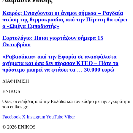
Καιρός: Ενισχύονται οι άνεμοι σήμερα – Ραγδαία
πτώση της θερμοκρασίας από την Πέμπτη θα φέρει
ο «Ωμέγα Εμποδιστής»
Εορτολόγιο: Ποιοι γιορτάζουν σήμερα 15
Οκτωβρίου
«Ραβασάκια» από την Εφορία σε ανασφάλιστα
οχήματα και όσα δεν πέρασαν ΚΤΕΟ – Πότε το
πρόστιμο μπορεί να φτάσει τα … 30.000 ευρώ
ΔΙΑΦΗΜΙΣΗ
ENIKOS
Όλες οι ειδήσεις από την Ελλάδα και τον κόσμο με την εγκυρότητα
του enikos.gr.
Facebook
X
Instagram
YouTube
Viber
© 2026 ENIKOS