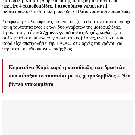
καταδίωξη. Κατά τη διάρκεια αυτής, πέταξαν μία τσάντα που
περιείχε
4 χειροβομβίδες, 1 πτυσσόμενο γκλοπ και 1
περίστροφο
, στη συμβολή των οδών Πλάτωνος και Αναπαύσεως.
Σύμφωνα με πληροφορίες του enikos.gr, μέσα στην τσάντα υπήρχε
και η ταυτότητα ενός εκ των δύο αναβατών της μοτοσικλέτας.
Πρόκειται για έναν
27χρονο, γνωστό στις Αρχές,
καθώς έχει
συλληφθεί στο παρελθόν για σωματικές βλάβες, ενώ τελευταία
φορά είχε απασχολήσει την ΕΛ.ΑΣ. στις αρχές του χρόνου για
περιστατικό ενδοοικογενειακής βίας.
Κερατσίνι: Καρέ καρέ η καταδίωξη των δραστών
που πέταξαν το τσαντάκι με τις χειροβομβίδες – Νέο
βίντεο ντοκουμέντο