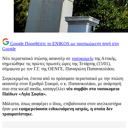
Google
Προσθέστε το ENIKOS ως προτιμώμενη πηγή στη
Google
Νέο περιστατικό πτώσης ασανσέρ σε
νοσοκομείο
της Αττικής,
σημειώθηκε τις πρώτες πρωινές ώρες της Τετάρτης (15/01),
σύμφωνα με τον Γ.Γ. της ΟΕΝΓΕ, Παναγιώτη Παπανικολάου.
Συγκεκριμένα, έπειτα από το πρόσφατο περιστατικό με την πτώση
ασανσέρ στον Ερυθρό Σταυρό, ο κ. Παπανικολάου, με ανάρτησή
σου στα socail media, καταγγέλλει
νέο συμβάν στο νοσοκομειο
Παίδων «Αγία Σοφία».
Μάλιστα, όπως αναφέρει ο ίδιος, επιβαίνουσα στον ανελκυστήρα
ήταν μια
εφημερεύουσα ειδικευόμενη ιατρός, η οποία δεν
τραυματίστηκε
.