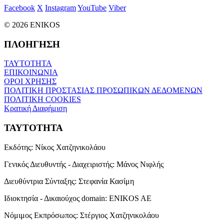
Facebook
X
Instagram
YouTube
Viber
© 2026 ENIKOS
ΠΛΟΗΓΗΣΗ
ΤΑΥΤΟΤΗΤΑ
ΕΠΙΚΟΙΝΩΝΙΑ
ΟΡΟΙ ΧΡΗΣΗΣ
ΠΟΛΙΤΙΚΗ ΠΡΟΣΤΑΣΙΑΣ ΠΡΟΣΩΠΙΚΩΝ ΔΕΔΟΜΕΝΩΝ
ΠΟΛΙΤΙΚΗ COOKIES
Κρατική Διαφήμιση
ΤΑΥΤΟΤΗΤΑ
Εκδότης:
Νίκος Χατζηνικολάου
Γενικός Διευθυντής - Διαχειριστής:
Μάνος Νιφλής
Διευθύντρια Σύνταξης:
Στεφανία Κασίμη
Ιδιοκτησία - Δικαιούχος domain:
ENIKOS AE
Νόμιμος Εκπρόσωπος:
Στέργιος Χατζηνικολάου