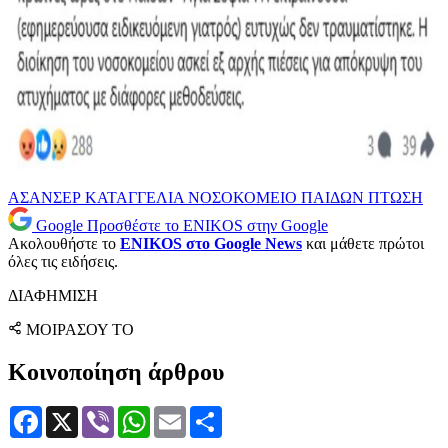
ΑΣΑΝΣΕΡ
ΚΑΤΑΓΓΕΛΙΑ
ΝΟΣΟΚΟΜΕΙΟ ΠΑΙΔΩΝ
ΠΤΩΣΗ
Google
Προσθέστε το ENIKOS στην Google
Ακολουθήστε το
ENIKOS στο Google News
και μάθετε πρώτοι
όλες τις ειδήσεις.
ΔΙΑΦΗΜΙΣΗ
ΜΟΙΡΑΣΟΥ ΤΟ
Κοινοποίηση άρθρου
Facebook
X
Viber
WhatsApp
Email
Μοιραστείτε