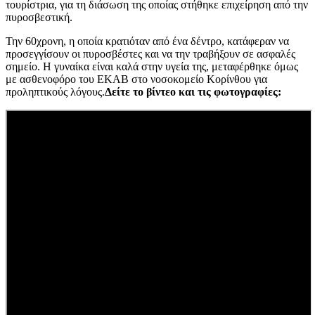
τουρίστρια, για τη διάσωση της οποίας στήθηκε επιχείρηση από την
πυροσβεστική.
Την 60χρονη, η οποία κρατιόταν από ένα δέντρο, κατάφεραν να
προσεγγίσουν οι πυροσβέστες και να την τραβήξουν σε ασφαλές
σημείο. Η γυναίκα είναι καλά στην υγεία της, μεταφέρθηκε όμως
με ασθενοφόρο του ΕΚΑΒ στο νοσοκομείο Κορίνθου για
προληπτικούς λόγους.
Δείτε το βίντεο και τις φωτογραφίες: