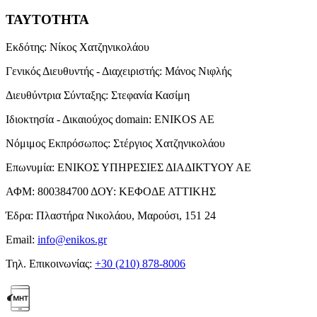
ΤΑΥΤΟΤΗΤΑ
Εκδότης:
Νίκος Χατζηνικολάου
Γενικός Διευθυντής - Διαχειριστής:
Μάνος Νιφλής
Διευθύντρια Σύνταξης:
Στεφανία Κασίμη
Ιδιοκτησία - Δικαιούχος domain:
ENIKOS AE
Νόμιμος Εκπρόσωπος:
Στέργιος Χατζηνικολάου
Επωνυμία:
ΕΝΙΚΟΣ ΥΠΗΡΕΣΙΕΣ ΔΙΑΔΙΚΤΥΟΥ ΑΕ
ΑΦΜ:
800384700
ΔΟΥ:
ΚΕΦΟΔΕ ΑΤΤΙΚΗΣ
Έδρα:
Πλαστήρα Νικολάου, Μαρούσι, 151 24
Email:
info@enikos.gr
Τηλ. Επικοινωνίας:
+30 (210) 878-8006