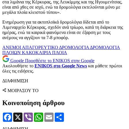
στα λιμάνια της Κέρκυρας, της Λευκίμμης και της Ηγουμενίτσας,
είναι από χθες σε ισχύ, ενώ τα δρομολόγια εκτελούνται μόνο με
μεγάλα πλοία κλειστού τύπου».
Ενημέρωση για τα ακτοπλοϊκά δρομολόγια δίδεται από το
Λιμεναρχείο Κέρκυρας, σχεδόν ανά τρίωρο, κατά τη διάρκεια της
ημέρας, ενώ τα καιρικά φαινόμενα είναι σε έξαρση με τους
ανέμους να αγγίζουν τα 7-8 μποφόρ.
ΑΝΕΜΟΙ
ΑΠΑΓΟΡΕΥΤΙΚΟ
ΔΡΟΜΟΛΟΓΙΑ
ΔΡΟΜΟΛΟΓΙΑ
ΠΛΟΙΩΝ
ΚΑΚΟΚΑΙΡΙΑ
ΠΛΟΙΑ
Google
Προσθέστε το ENIKOS στην Google
Ακολουθήστε το
ENIKOS στο Google News
και μάθετε πρώτοι
όλες τις ειδήσεις.
ΔΙΑΦΗΜΙΣΗ
ΜΟΙΡΑΣΟΥ ΤΟ
Κοινοποίηση άρθρου
Facebook
X
Viber
WhatsApp
Email
Μοιραστείτε
ΔΙΑΦΗΜΙΣΗ