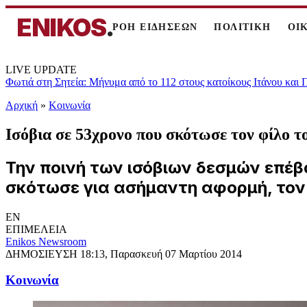
ENIKOS
.
ΡΟΗ ΕΙΔΗΣΕΩΝ
ΠΟΛΙΤΙΚΗ
ΟΙ
LIVE UPDATE
Φωτιά στη Σητεία: Μήνυμα από το 112 στους κατοίκους Ιτάνου και
Αρχική
»
Κοινωνία
Ισόβια σε 53χρονο που σκότωσε τον φίλο τ
Την ποινή των ισόβιων δεσμών επέβ
σκότωσε για ασήμαντη αφορμή, τον
EN
ΕΠΙΜΕΛΕΙΑ
Enikos Newsroom
ΔΗΜΟΣΙΕΥΣΗ
18:13, Παρασκευή 07 Μαρτίου 2014
Κοινωνία