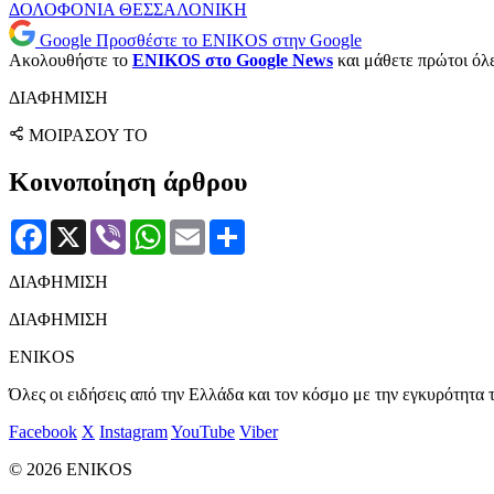
ΔΟΛΟΦΟΝΙΑ
ΘΕΣΣΑΛΟΝΙΚΗ
Google
Προσθέστε το ENIKOS στην Google
Ακολουθήστε το
ENIKOS στο Google News
και μάθετε πρώτοι όλες
ΔΙΑΦΗΜΙΣΗ
ΜΟΙΡΑΣΟΥ ΤΟ
Κοινοποίηση άρθρου
Facebook
X
Viber
WhatsApp
Email
Μοιραστείτε
ΔΙΑΦΗΜΙΣΗ
ΔΙΑΦΗΜΙΣΗ
ENIKOS
Όλες οι ειδήσεις από την Ελλάδα και τον κόσμο με την εγκυρότητα τ
Facebook
X
Instagram
YouTube
Viber
© 2026 ENIKOS