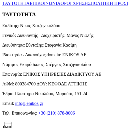
ΤΑΥΤΟΤΗΤΑ
ΕΠΙΚΟΙΝΩΝΙΑ
ΟΡΟΙ ΧΡΗΣΗΣ
ΠΟΛΙΤΙΚΗ ΠΡΟΣ
ΤΑΥΤΟΤΗΤΑ
Εκδότης:
Νίκος Χατζηνικολάου
Γενικός Διευθυντής - Διαχειριστής:
Μάνος Νιφλής
Διευθύντρια Σύνταξης:
Στεφανία Κασίμη
Ιδιοκτησία - Δικαιούχος domain:
ENIKOS AE
Νόμιμος Εκπρόσωπος:
Στέργιος Χατζηνικολάου
Επωνυμία:
ΕΝΙΚΟΣ ΥΠΗΡΕΣΙΕΣ ΔΙΑΔΙΚΤΥΟΥ ΑΕ
ΑΦΜ:
800384700
ΔΟΥ:
ΚΕΦΟΔΕ ΑΤΤΙΚΗΣ
Έδρα:
Πλαστήρα Νικολάου, Μαρούσι, 151 24
Email:
info@enikos.gr
Τηλ. Επικοινωνίας:
+30 (210) 878-8006