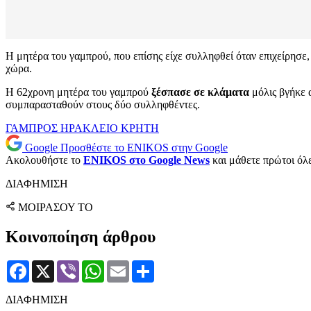
Η μητέρα του γαμπρού, που επίσης είχε συλληφθεί όταν επιχείρησε
χώρα.
Η 62χρονη μητέρα του γαμπρού
ξέσπασε σε κλάματα
μόλις βγήκε 
συμπαρασταθούν στους δύο συλληφθέντες.
ΓΑΜΠΡΟΣ
ΗΡΑΚΛΕΙΟ
ΚΡΗΤΗ
Google
Προσθέστε το ENIKOS στην Google
Ακολουθήστε το
ENIKOS στο Google News
και μάθετε πρώτοι όλες
ΔΙΑΦΗΜΙΣΗ
ΜΟΙΡΑΣΟΥ ΤΟ
Κοινοποίηση άρθρου
Facebook
X
Viber
WhatsApp
Email
Μοιραστείτε
ΔΙΑΦΗΜΙΣΗ