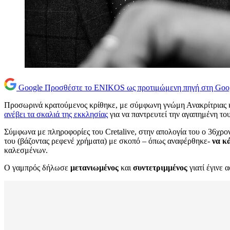
Google
Προσθέστε το ENIKOS ως προτιμώμενη πηγή στη Goo
Προσωρινά κρατούμενος κρίθηκε, με σύμφωνη γνώμη Ανακρίτριας 
ανέβει τα σκαλιά της εκκλησίας
για να παντρευτεί την αγαπημένη του
Σύμφωνα με πληροφορίες του Cretalive, στην απολογία του ο 36χρον
του (βάζοντας ρεφενέ χρήματα) με σκοπό – όπως αναφέρθηκε-
να κ
καλεσμένων.
Ο γαμπρός δήλωσε
μετανιωμένος
και
συντετριμμένος
γιατί έγινε 