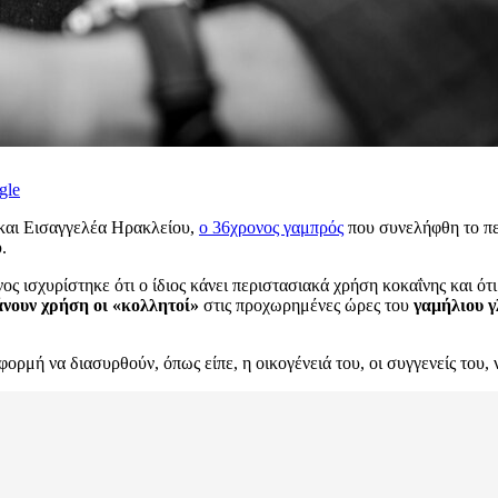
gle
και Εισαγγελέα Ηρακλείου,
ο 36χρονος γαμπρός
που συνελήφθη το πε
.
ος ισχυρίστηκε ότι ο ίδιος κάνει περιστασιακά χρήση κοκαΐνης και ό
άνουν χρήση οι «κολλητοί»
στις προχωρημένες ώρες του
γαμήλιου γ
αφορμή να διασυρθούν, όπως είπε, η οικογένειά του, οι συγγενείς του,