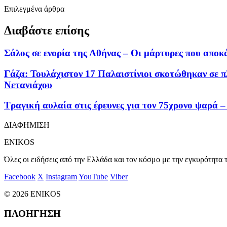
Επιλεγμένα άρθρα
Διαβάστε επίσης
Σάλος σε ενορία της Αθήνας – Οι μάρτυρες που απο
Γάζα: Τουλάχιστον 17 Παλαιστίνιοι σκοτώθηκαν σε π
Νετανιάχου
Τραγική αυλαία στις έρευνες για τον 75χρονο ψαρά 
ΔΙΑΦΗΜΙΣΗ
ENIKOS
Όλες οι ειδήσεις από την Ελλάδα και τον κόσμο με την εγκυρότητα τ
Facebook
X
Instagram
YouTube
Viber
© 2026 ENIKOS
ΠΛΟΗΓΗΣΗ