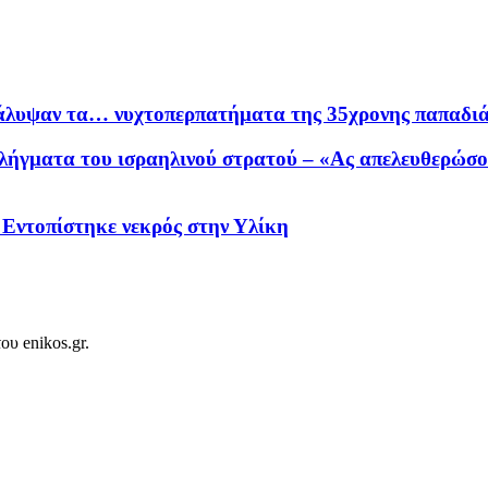
κάλυψαν τα… νυχτοπερπατήματα της 35χρονης παπαδι
λήγματα του ισραηλινού στρατού – «Ας απελευθερώσου
– Εντοπίστηκε νεκρός στην Υλίκη
ου enikos.gr.