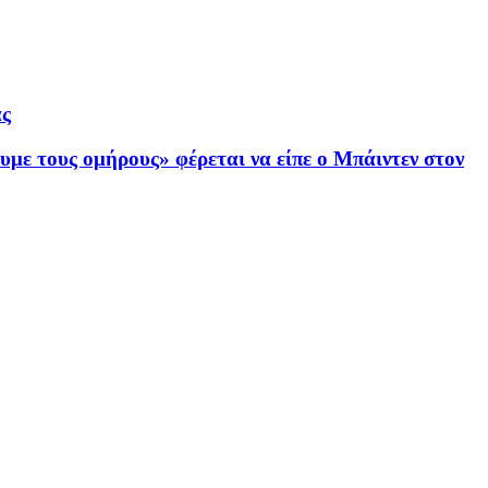
άς
με τους ομήρους» φέρεται να είπε ο Μπάιντεν στον