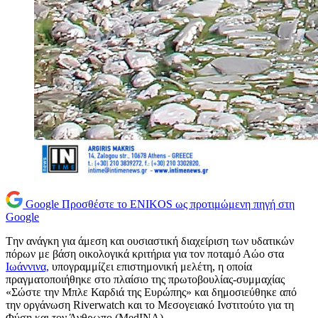
Google
Προσθέστε το ENIKOS ως προτιμώμενη πηγή στη
Google
Tην ανάγκη για άμεση και ουσιαστική διαχείριση των υδατικών
πόρων με βάση οικολογικά κριτήρια για τον ποταμό Αώο στα
Ιωάννινα,
υπογραμμίζει επιστημονική μελέτη, η οποία
πραγματοποιήθηκε στο πλαίσιο της πρωτοβουλίας-συμμαχίας
«Σώστε την Μπλε Καρδιά της Ευρώπης» και δημοσιεύθηκε από
την οργάνωση Riverwatch και το Μεσογειακό Ινστιτούτο για τη
Φύση και τον Άνθρωπο (MedINA).