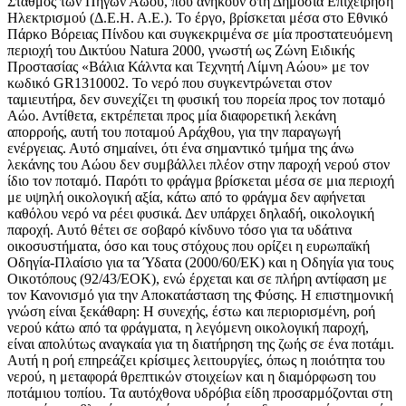
Σταθμός των Πηγών Αώου, που ανήκουν στη Δημόσια Επιχείρηση
Ηλεκτρισμού (Δ.Ε.Η. Α.Ε.). Το έργο, βρίσκεται μέσα στο Εθνικό
Πάρκο Βόρειας Πίνδου και συγκεκριμένα σε μία προστατευόμενη
περιοχή του Δικτύου Natura 2000, γνωστή ως Ζώνη Ειδικής
Προστασίας «Βάλια Κάλντα και Τεχνητή Λίμνη Αώου» με τον
κωδικό GR1310002. Το νερό που συγκεντρώνεται στον
ταμιευτήρα, δεν συνεχίζει τη φυσική του πορεία προς τον ποταμό
Αώο. Αντίθετα, εκτρέπεται προς μία διαφορετική λεκάνη
απορροής, αυτή του ποταμού Αράχθου, για την παραγωγή
ενέργειας. Αυτό σημαίνει, ότι ένα σημαντικό τμήμα της άνω
λεκάνης του Αώου δεν συμβάλλει πλέον στην παροχή νερού στον
ίδιο τον ποταμό. Παρότι το φράγμα βρίσκεται μέσα σε μια περιοχή
με υψηλή οικολογική αξία, κάτω από το φράγμα δεν αφήνεται
καθόλου νερό να ρέει φυσικά. Δεν υπάρχει δηλαδή, οικολογική
παροχή. Αυτό θέτει σε σοβαρό κίνδυνο τόσο για τα υδάτινα
οικοσυστήματα, όσο και τους στόχους που ορίζει η ευρωπαϊκή
Οδηγία-Πλαίσιο για τα Ύδατα (2000/60/ΕΚ) και η Οδηγία για τους
Οικοτόπους (92/43/ΕΟΚ), ενώ έρχεται και σε πλήρη αντίφαση με
τον Κανονισμό για την Αποκατάσταση της Φύσης. Η επιστημονική
γνώση είναι ξεκάθαρη: Η συνεχής, έστω και περιορισμένη, ροή
νερού κάτω από τα φράγματα, η λεγόμενη οικολογική παροχή,
είναι απολύτως αναγκαία για τη διατήρηση της ζωής σε ένα ποτάμι.
Αυτή η ροή επηρεάζει κρίσιμες λειτουργίες, όπως η ποιότητα του
νερού, η μεταφορά θρεπτικών στοιχείων και η διαμόρφωση του
ποτάμιου τοπίου. Τα αυτόχθονα υδρόβια είδη προσαρμόζονται στη