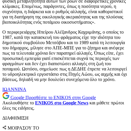
φυσική μεταβλητότητα αυτών των ροών σε διαφορετικές χρονικές
κλίμακες. Επομένως, παράγοντες, όπως η ποσότητα νερού, η
συχνότητα, η διάρκεια και ο ρυθμός αλλαγής, είναι καθοριστικοί
για τη διατήρηση της οικολογικής ακεραιότητας και της πλούσιας
βιοποικιλότητας ενός ποτάμιου οικοσυστήματος».
Ο περιφερειάρχης Ηπείρου Αλέξανδρος Καχριμάνης, ο οποίος το
1987, κατά την κατασκευή του φράγματος είχε την ιδιότητα του
δημοτικού συμβούλου Μετσόβου και το 1989 κατά τη λειτουργία
του δήμαρχος, μίλησε στο ΑΠΕ-ΜΠΕ για το ζήτημα και ανέφερε
πως τα τελευταία χρόνια δεν παρατηρεί αλλαγές. Όπως είπε, έχει
προσωπική εμπειρία γιατί επισκέπτεται συχνά τις περιοχές των
φραγμάτων και δεν έχει διαπιστώσει αλλαγές στη ζωή του
ποταμιού. Ωστόσο, σημείωσε πως η ΔΕΔΗΕ έπρεπε να λειτουργεί
το υδροηλεκτρικό εργοστάσιο στις Πηγές Αώου, ως αιχμής και όχι
βάσεως, δηλαδή να μην δουλεύει συνεχόμενα όλο το χρόνο.
ΙΩΑΝΝΙΝΑ
Google
Προσθέστε το ENIKOS στην Google
Ακολουθήστε το
ENIKOS στο Google News
και μάθετε πρώτοι
όλες τις ειδήσεις.
ΔΙΑΦΗΜΙΣΗ
ΜΟΙΡΑΣΟΥ ΤΟ