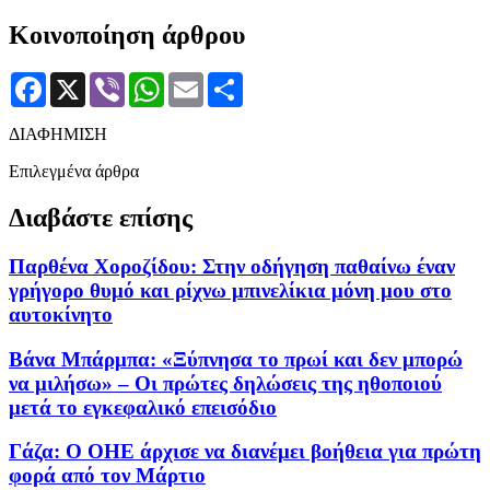
Κοινοποίηση άρθρου
Facebook
X
Viber
WhatsApp
Email
Μοιραστείτε
ΔΙΑΦΗΜΙΣΗ
Επιλεγμένα άρθρα
Διαβάστε επίσης
Παρθένα Χοροζίδου: Στην οδήγηση παθαίνω έναν
γρήγορο θυμό και ρίχνω μπινελίκια μόνη μου στο
αυτοκίνητο
Βάνα Μπάρμπα: «Ξύπνησα το πρωί και δεν μπορώ
να μιλήσω» – Οι πρώτες δηλώσεις της ηθοποιού
μετά το εγκεφαλικό επεισόδιο
Γάζα: Ο ΟΗΕ άρχισε να διανέμει βοήθεια για πρώτη
φορά από τον Μάρτιο