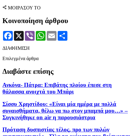
ΜΟΙΡΑΣΟΥ ΤΟ
Κοινοποίηση άρθρου
Facebook
X
Viber
WhatsApp
Email
Μοιραστείτε
ΔΙΑΦΗΜΙΣΗ
Επιλεγμένα άρθρα
Διαβάστε επίσης
Ανκόνα- Πάτρα: Επιβάτης πλοίου έπεσε στη
θάλασσα ανοιχτά του Μπάρι
Σίσσυ Χρηστίδου: «Είναι μία ημέρα με πολλά
συναισθήματα, θέλω να πω στον μπαμπά μου…» –
Συγκινήθηκε on air η παρουσιάστρια
Πρόταση δυσπιστίας τέλος, προ των πυλών