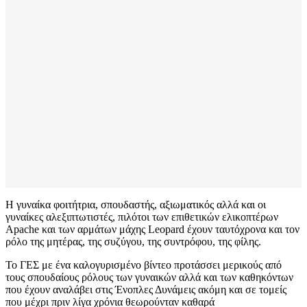
Η γυναίκα φοιτήτρια, σπουδαστής, αξιωματικός αλλά και οι
γυναίκες αλεξιπτωτιστές, πιλότοι των επιθετικών ελικοπτέρων
Apache και των αρμάτων μάχης Leopard έχουν ταυτόχρονα και τον
ρόλο της μητέρας, της συζύγου, της συντρόφου, της φίλης.
Το ΓΕΣ με ένα καλογυρισμένο βίντεο προτάσσει μερικούς από
τους σπουδαίους ρόλους των γυναικών αλλά και των καθηκόντων
που έχουν αναλάβει στις Ένοπλες Δυνάμεις ακόμη και σε τομείς
που μέχρι πριν λίγα χρόνια θεωρούνταν καθαρά