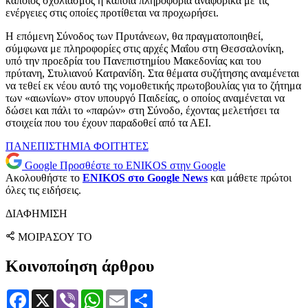
κάποιος σχολιασμός ή κάποια πληροφορία αναφορικά με τις
ενέργειες στις οποίες προτίθεται να προχωρήσει.
Η επόμενη Σύνοδος των Πρυτάνεων, θα πραγματοποιηθεί,
σύμφωνα με πληροφορίες στις αρχές Μαΐου στη Θεσσαλονίκη,
υπό την προεδρία του Πανεπιστημίου Μακεδονίας και του
πρύτανη, Στυλιανού Κατρανίδη. Στα θέματα συζήτησης αναμένεται
να τεθεί εκ νέου αυτό της νομοθετικής πρωτοβουλίας για το ζήτημα
των «αιωνίων» στον υπουργό Παιδείας, ο οποίος αναμένεται να
δώσει και πάλι το «παρών» στη Σύνοδο, έχοντας μελετήσει τα
στοιχεία που του έχουν παραδοθεί από τα ΑΕΙ.
ΠΑΝΕΠΙΣΤΗΜΙΑ
ΦΟΙΤΗΤΕΣ
Google
Προσθέστε το ENIKOS στην Google
Ακολουθήστε το
ENIKOS στο Google News
και μάθετε πρώτοι
όλες τις ειδήσεις.
ΔΙΑΦΗΜΙΣΗ
ΜΟΙΡΑΣΟΥ ΤΟ
Κοινοποίηση άρθρου
Facebook
X
Viber
WhatsApp
Email
Μοιραστείτε