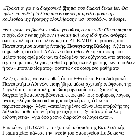
«Πρόκειται για ένα διαχρονικό ζήτημα, που διαρκεί δεκαετίες. Θα
πρέπει να δοθεί μία λύση που θα φέρει με ομαλό τρόπο την
κουλτούρα της έγκαιρης ολοκλήρωσης των σπουδών»
, ανέφερε.
«Θα πρέπει να βρεθούν λύσεις για όσους είναι κοντά στο να πάρουν
πτυχίο, ώστε να μη χάσουν τη φοιτητική τους ιδιότητα»
, ανέφερε
από την πλευρά του μιλώντας στο ΑΠΕ-ΜΠΕ ο πρύτανης του
Πανεπιστημίου Δυτικής Αττικής,
Παναγιώτης Καλδής
. Αξίζει να
σημειωθεί, ότι στο ΠΑΔΑ έχει συσταθεί ειδική επιτροπή που
μελετά τους αριθμούς και τα δεδομένα που εξάγονται από αυτούς,
σχετικά με τους λόγους καθυστέρησης ολοκλήρωσης των σπουδών
ή του «μποτιλιαρίσματος» φοιτητών σε ορισμένα μαθήματα.
Αξίζει, επίσης, να αναφερθεί, ότι το Εθνικό και Καποδιστριακό
Πανεπιστήμιο Αθηνών, εισηγήθηκε μέσω σχετικής απόφασης της
Συγκλήτου, μία διάταξη, με βάση την οποία στις εξαιρέσεις
διαγραφής θα περιλαμβάνονται, εκτός από τους σοβαρούς λόγους
υγείας, «λόγοι βιοποριστικής απασχολήσεως, έστω και
περιστασιακής», λόγοι «αιτιολογημένης αδυναμίας υποβολής της
δήλωσης μαθημάτων ή συμμετοχής στις εξετάσεις» ή «άλλη
εύλογη αιτία», «για όσο χρόνο διαρκούν οι λόγοι αυτοί».
Επιπλέον, η ΠΟΣΔΕΠ, με σχετική απόφαση της Εκτελεστικής
Γραμματείας, κάλεσε την ηγεσία του Υπουργείου Παιδείας να