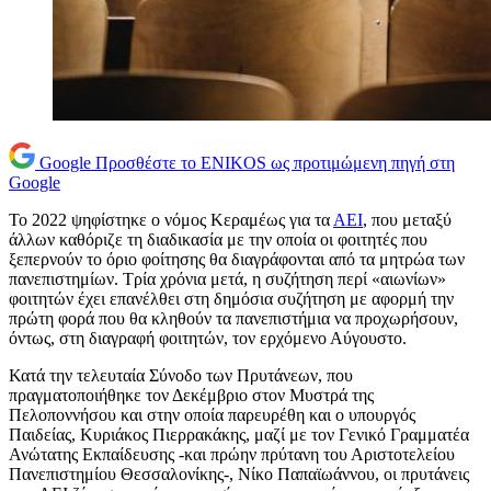
Google
Προσθέστε το ENIKOS ως προτιμώμενη πηγή στη
Google
Το 2022 ψηφίστηκε ο νόμος Κεραμέως για τα
ΑΕΙ
, που μεταξύ
άλλων καθόριζε τη διαδικασία με την οποία οι φοιτητές που
ξεπερνούν το όριο φοίτησης θα διαγράφονται από τα μητρώα των
πανεπιστημίων. Τρία χρόνια μετά, η συζήτηση περί «αιωνίων»
φοιτητών έχει επανέλθει στη δημόσια συζήτηση με αφορμή την
πρώτη φορά που θα κληθούν τα πανεπιστήμια να προχωρήσουν,
όντως, στη διαγραφή φοιτητών, τον ερχόμενο Αύγουστο.
Κατά την τελευταία Σύνοδο των Πρυτάνεων, που
πραγματοποιήθηκε τον Δεκέμβριο στον Μυστρά της
Πελοποννήσου και στην οποία παρευρέθη και ο υπουργός
Παιδείας, Κυριάκος Πιερρακάκης, μαζί με τον Γενικό Γραμματέα
Ανώτατης Εκπαίδευσης -και πρώην πρύτανη του Αριστοτελείου
Πανεπιστημίου Θεσσαλονίκης-, Νίκο Παπαϊωάννου, οι πρυτάνεις