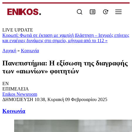
ENIKOS
.
LIVE UPDATE
Κορωπί: Φωτιά σε έκταση με χαμηλή βλάστηση – Ισχυρές επίγειες
και εναέριες δυνάμεις στο σημείο, μήνυμα από το 112
»
Αρχική
»
Κοινωνία
Πανεπιστήμια: Η εξίσωση της διαγραφής
των «αιωνίων» φοιτητών
EN
ΕΠΙΜΕΛΕΙΑ
Enikos Newsroom
ΔΗΜΟΣΙΕΥΣΗ
10:38, Κυριακή 09 Φεβρουαρίου 2025
Κοινωνία