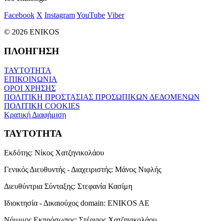
Facebook
X
Instagram
YouTube
Viber
© 2026 ENIKOS
ΠΛΟΗΓΗΣΗ
ΤΑΥΤΟΤΗΤΑ
ΕΠΙΚΟΙΝΩΝΙΑ
ΟΡΟΙ ΧΡΗΣΗΣ
ΠΟΛΙΤΙΚΗ ΠΡΟΣΤΑΣΙΑΣ ΠΡΟΣΩΠΙΚΩΝ ΔΕΔΟΜΕΝΩΝ
ΠΟΛΙΤΙΚΗ COOKIES
Κρατική Διαφήμιση
ΤΑΥΤΟΤΗΤΑ
Εκδότης:
Νίκος Χατζηνικολάου
Γενικός Διευθυντής - Διαχειριστής:
Μάνος Νιφλής
Διευθύντρια Σύνταξης:
Στεφανία Κασίμη
Ιδιοκτησία - Δικαιούχος domain:
ENIKOS AE
Νόμιμος Εκπρόσωπος:
Στέργιος Χατζηνικολάου