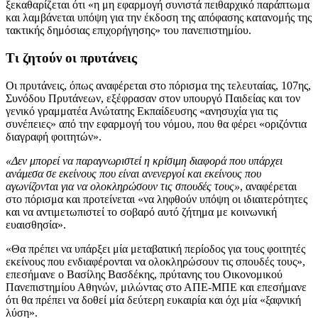
ξεκαθαρίζεται ότι «η μη εφαρμογή συνιστά πειθαρχικό παράπτωμα
και λαμβάνεται υπόψη για την έκδοση της απόφασης κατανομής της
τακτικής δημόσιας επιχορήγησης» του πανεπιστημίου.
Τι ζητούν οι πρυτάνεις
Οι πρυτάνεις, όπως αναφέρεται στο πόρισμα της τελευταίας, 107ης,
Συνόδου Πρυτάνεων, εξέφρασαν στον υπουργό Παιδείας και τον
γενικό γραμματέα Ανώτατης Εκπαίδευσης «ανησυχία για τις
συνέπειες» από την εφαρμογή του νόμου, που θα φέρει «οριζόντια
διαγραφή φοιτητών».
«Δεν μπορεί να παραγνωριστεί η κρίσιμη διαφορά που υπάρχει
ανάμεσα σε εκείνους που είναι ανενεργοί και εκείνους που
αγωνίζονται για να ολοκληρώσουν τις σπουδές τους»
, αναφέρεται
στο πόρισμα και προτείνεται «να ληφθούν υπόψη οι ιδιαιτερότητες
και να αντιμετωπιστεί το σοβαρό αυτό ζήτημα με κοινωνική
ευαισθησία».
«Θα πρέπει να υπάρξει μία μεταβατική περίοδος για τους φοιτητές
εκείνους που ενδιαφέρονται να ολοκληρώσουν τις σπουδές τους»,
επεσήμανε ο Βασίλης Βασδέκης, πρύτανης του Οικονομικού
Πανεπιστημίου Αθηνών, μιλώντας στο ΑΠΕ-ΜΠΕ και επεσήμανε
ότι θα πρέπει να δοθεί μία δεύτερη ευκαιρία και όχι μία «ξαφνική
λύση».