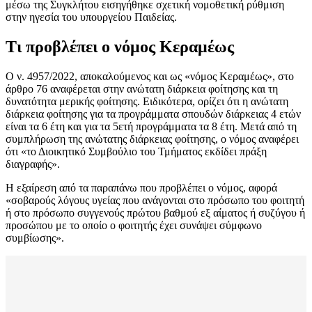
μέσω της Συγκλήτου εισηγήθηκε σχετική νομοθετική ρύθμιση
στην ηγεσία του υπουργείου Παιδείας.
Τι προβλέπει ο νόμος Κεραμέως
Ο ν. 4957/2022, αποκαλούμενος και ως «νόμος Κεραμέως», στο
άρθρο 76 αναφέρεται στην ανώτατη διάρκεια φοίτησης και τη
δυνατότητα μερικής φοίτησης. Ειδικότερα, ορίζει ότι η ανώτατη
διάρκεια φοίτησης για τα προγράμματα σπουδών διάρκειας 4 ετών
είναι τα 6 έτη και για τα 5ετή προγράμματα τα 8 έτη. Μετά από τη
συμπλήρωση της ανώτατης διάρκειας φοίτησης, ο νόμος αναφέρει
ότι «το Διοικητικό Συμβούλιο του Τμήματος εκδίδει πράξη
διαγραφής».
Η εξαίρεση από τα παραπάνω που προβλέπει ο νόμος, αφορά
«σοβαρούς λόγους υγείας που ανάγονται στο πρόσωπο του φοιτητή
ή στο πρόσωπο συγγενούς πρώτου βαθμού εξ αίματος ή συζύγου ή
προσώπου με το οποίο ο φοιτητής έχει συνάψει σύμφωνο
συμβίωσης».