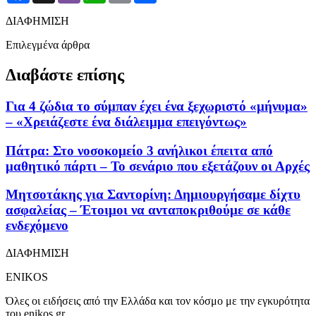
ΔΙΑΦΗΜΙΣΗ
Επιλεγμένα άρθρα
Διαβάστε επίσης
Για 4 ζώδια το σύμπαν έχει ένα ξεχωριστό «μήνυμα»
– «Χρειάζεστε ένα διάλειμμα επειγόντως»
Πάτρα: Στο νοσοκομείο 3 ανήλικοι έπειτα από
μαθητικό πάρτι – Το σενάριο που εξετάζουν οι Αρχές
Μητσοτάκης για Σαντορίνη: Δημιουργήσαμε δίχτυ
ασφαλείας – Έτοιμοι να ανταποκριθούμε σε κάθε
ενδεχόμενο
ΔΙΑΦΗΜΙΣΗ
ENIKOS
Όλες οι ειδήσεις από την Ελλάδα και τον κόσμο με την εγκυρότητα
του enikos.gr.