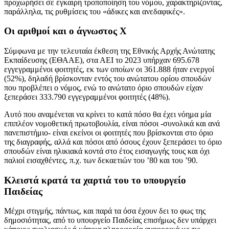
προχωρήσει σε έγκαιρη τροποποίηση του νόμου, χαρακτηρίζοντας,
παράλληλα, τις ρυθμίσεις του «άδικες και ανεδαφικές».
Oι αριθμοί και ο άγνωστος Χ
Σύμφωνα με την τελευταία έκθεση της Εθνικής Αρχής Ανώτατης
Εκπαίδευσης (ΕΘΑΑΕ), στα ΑΕΙ το 2023 υπήρχαν 695.678
εγγεγραμμένοι φοιτητές, εκ των οποίων οι 361.888 ήταν ενεργοί
(52%), δηλαδή βρίσκονταν εντός του ανώτατου ορίου σπουδών
που προβλέπει ο νόμος, ενώ το ανώτατο όριο σπουδών είχαν
ξεπεράσει 333.790 εγγεγραμμένοι φοιτητές (48%).
Αυτό που αναμένεται να κρίνει το κατά πόσο θα έχει νόημα μία
επιπλέον νομοθετική πρωτοβουλία, είναι πόσοι -συνολικά και ανά
πανεπιστήμιο- είναι εκείνοι οι φοιτητές που βρίσκονται στο όριο
της διαγραφής, αλλά και πόσοι από όσους έχουν ξεπεράσει το όριο
σπουδών είναι ηλικιακά κοντά στο έτος εισαγωγής τους και όχι
παλιοί εισαχθέντες, π.χ. των δεκαετιών του ’80 και του ’90.
Κλειστά κρατά τα χαρτιά του το υπουργείο
Παιδείας
Μέχρι στιγμής, πάντως, και παρά τα όσα έχουν δει το φως της
δημοσιότητας, από το υπουργείο Παιδείας επισήμως δεν υπάρχει