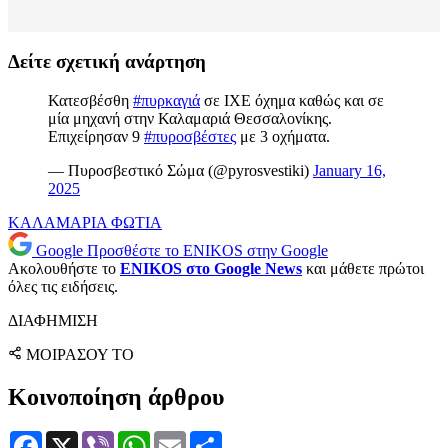
Δείτε σχετική ανάρτηση
Κατεσβέσθη
#πυρκαγιά
σε ΙΧΕ όχημα καθώς και σε
μία μηχανή στην Καλαμαριά Θεσσαλονίκης.
Επιχείρησαν 9
#πυροσβέστες
με 3 οχήματα.
— Πυροσβεστικό Σώμα (@pyrosvestiki)
January 16,
2025
ΚΑΛΑΜΑΡΙΑ
ΦΩΤΙΑ
Google
Προσθέστε το ENIKOS στην Google
Ακολουθήστε το
ENIKOS στο Google News
και μάθετε πρώτοι
όλες τις ειδήσεις.
ΔΙΑΦΗΜΙΣΗ
ΜΟΙΡΑΣΟΥ ΤΟ
Κοινοποίηση άρθρου
Facebook
X
Viber
WhatsApp
Email
Μοιραστείτε