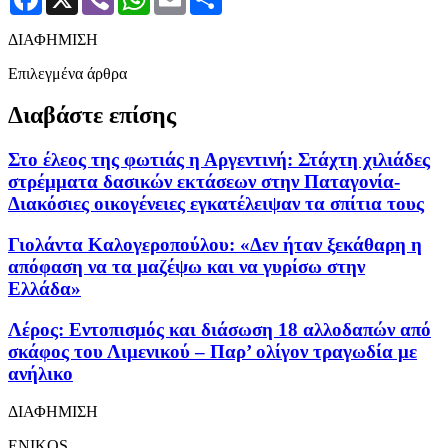
ΔΙΑΦΗΜΙΣΗ
Επιλεγμένα άρθρα
Διαβάστε επίσης
Στο έλεος της φωτιάς η Αργεντινή: Στάχτη χιλιάδες
στρέμματα δασικών εκτάσεων στην Παταγονία-
Διακόσιες οικογένειες εγκατέλειψαν τα σπίτια τους
Γιολάντα Καλογεροπούλου: «Δεν ήταν ξεκάθαρη η
απόφαση να τα μαζέψω και να γυρίσω στην
Ελλάδα»
Λέρος: Εντοπισμός και διάσωση 18 αλλοδαπών από
σκάφος του Λιμενικού – Παρ’ ολίγον τραγωδία με
ανήλικο
ΔΙΑΦΗΜΙΣΗ
ENIKOS