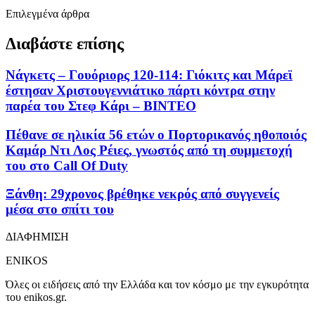
Επιλεγμένα άρθρα
Διαβάστε επίσης
Νάγκετς – Γουόριορς 120-114: Γιόκιτς και Μάρεϊ
έστησαν Χριστουγεννιάτικο πάρτι κόντρα στην
παρέα του Στεφ Κάρι – ΒΙΝΤΕΟ
Πέθανε σε ηλικία 56 ετών ο Πορτορικανός ηθοποιός
Καμάρ Ντι Λος Ρέιες, γνωστός από τη συμμετοχή
του στο Call Of Duty
Ξάνθη: 29χρονος βρέθηκε νεκρός από συγγενείς
μέσα στο σπίτι του
ΔΙΑΦΗΜΙΣΗ
ENIKOS
Όλες οι ειδήσεις από την Ελλάδα και τον κόσμο με την εγκυρότητα
του enikos.gr.