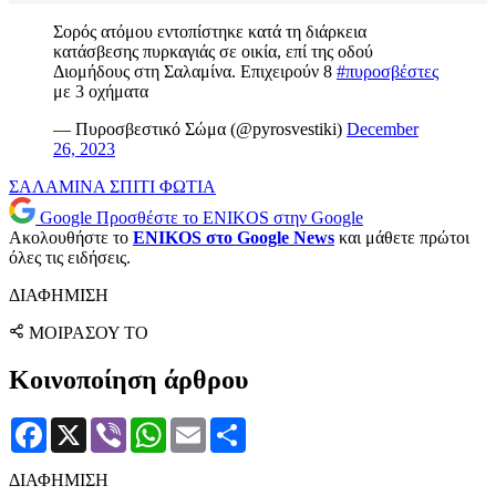
Σορός ατόμου εντοπίστηκε κατά τη διάρκεια
κατάσβεσης πυρκαγιάς σε οικία, επί της οδού
Διομήδους στη Σαλαμίνα. Επιχειρούν 8
#πυροσβέστες
με 3 οχήματα
— Πυροσβεστικό Σώμα (@pyrosvestiki)
December
26, 2023
ΣΑΛΑΜΙΝΑ
ΣΠΙΤΙ
ΦΩΤΙΑ
Google
Προσθέστε το ENIKOS στην Google
Ακολουθήστε το
ENIKOS στο Google News
και μάθετε πρώτοι
όλες τις ειδήσεις.
ΔΙΑΦΗΜΙΣΗ
ΜΟΙΡΑΣΟΥ ΤΟ
Κοινοποίηση άρθρου
Facebook
X
Viber
WhatsApp
Email
Μοιραστείτε
ΔΙΑΦΗΜΙΣΗ