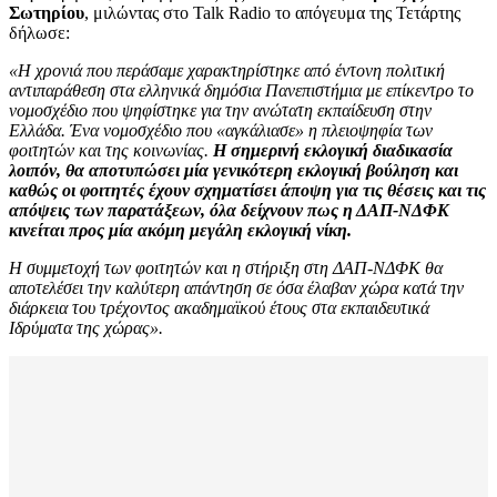
Σωτηρίου
, μιλώντας στο Talk Radio το απόγευμα της Τετάρτης
δήλωσε:
«Η χρονιά που περάσαμε χαρακτηρίστηκε από έντονη πολιτική
αντιπαράθεση στα ελληνικά δημόσια Πανεπιστήμια με επίκεντρο το
νομοσχέδιο που ψηφίστηκε για την ανώτατη εκπαίδευση στην
Ελλάδα. Ένα νομοσχέδιο που «αγκάλιασε» η πλειοψηφία των
φοιτητών και της κοινωνίας.
Η σημερινή εκλογική διαδικασία
λοιπόν, θα αποτυπώσει μία γενικότερη εκλογική βούληση και
καθώς οι φοιτητές έχουν σχηματίσει άποψη για τις θέσεις και τις
απόψεις των παρατάξεων, όλα δείχνουν πως η ΔΑΠ-ΝΔΦΚ
κινείται προς μία ακόμη μεγάλη εκλογική νίκη.
Η συμμετοχή των φοιτητών και η στήριξη στη ΔΑΠ-ΝΔΦΚ θα
αποτελέσει την καλύτερη απάντηση σε όσα έλαβαν χώρα κατά την
διάρκεια του τρέχοντος ακαδημαϊκού έτους στα εκπαιδευτικά
Ιδρύματα της χώρας».