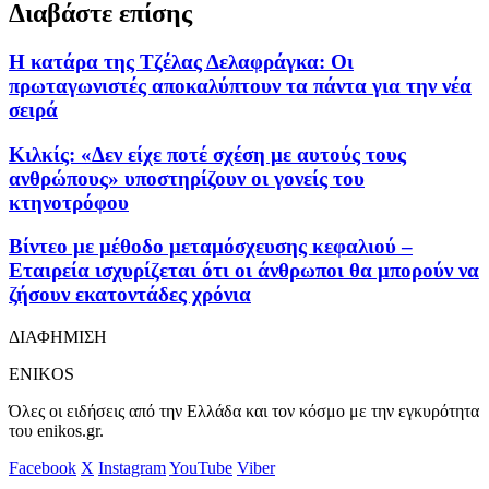
Διαβάστε επίσης
Η κατάρα της Τζέλας Δελαφράγκα: Οι
πρωταγωνιστές αποκαλύπτουν τα πάντα για την νέα
σειρά
Κιλκίς: «Δεν είχε ποτέ σχέση με αυτούς τους
ανθρώπους» υποστηρίζουν οι γονείς του
κτηνοτρόφου
Βίντεο με μέθοδο μεταμόσχευσης κεφαλιού –
Εταιρεία ισχυρίζεται ότι οι άνθρωποι θα μπορούν να
ζήσουν εκατοντάδες χρόνια
ΔΙΑΦΗΜΙΣΗ
ENIKOS
Όλες οι ειδήσεις από την Ελλάδα και τον κόσμο με την εγκυρότητα
του enikos.gr.
Facebook
X
Instagram
YouTube
Viber