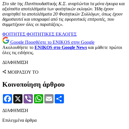
Στο site της Πανσπουδαστικής Κ.Σ. αναρτώνται τα μόνα έγκυρα και
αξιόπιστα αποτελέσματα των φοιτητικών εκλογών. Ήδη έχουν
αναρτηθεί τα αποτελέσματα 20 Φοιτητικών Συλλόγων, όπως έχουν
δημοσιευτεί και υπογραφεί από τις εφορευτικές επιτροπές, που
συμμετέχουν όλες οι παρατάξεις».
ΦΟΙΤΗΤΕΣ
ΦΟΙΤΗΤΙΚΕΣ ΕΚΛΟΓΕΣ
Google
Προσθέστε το ENIKOS στην Google
Ακολουθήστε το
ENIKOS στο Google News
και μάθετε πρώτοι
όλες τις ειδήσεις.
ΔΙΑΦΗΜΙΣΗ
ΜΟΙΡΑΣΟΥ ΤΟ
Κοινοποίηση άρθρου
Facebook
X
Viber
WhatsApp
Email
Μοιραστείτε
ΔΙΑΦΗΜΙΣΗ
Επιλεγμένα άρθρα