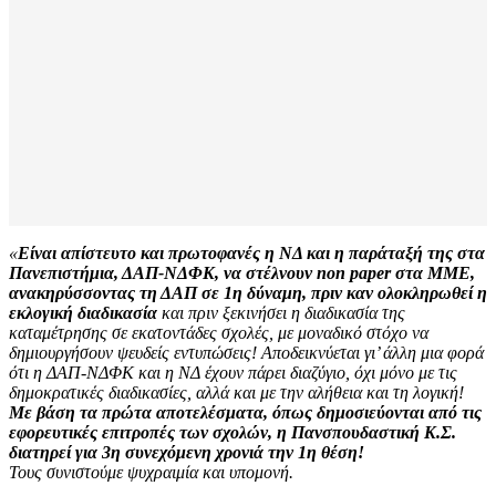
«
Είναι απίστευτο και πρωτοφανές η ΝΔ και η παράταξή της στα
Πανεπιστήμια, ΔΑΠ-ΝΔΦΚ, να στέλνουν non paper στα ΜΜΕ,
ανακηρύσσοντας τη ΔΑΠ σε 1η δύναμη, πριν καν ολοκληρωθεί η
εκλογική διαδικασία
και πριν ξεκινήσει η διαδικασία της
καταμέτρησης σε εκατοντάδες σχολές, με μοναδικό στόχο να
δημιουργήσουν ψευδείς εντυπώσεις! Αποδεικνύεται γι’ άλλη μια φορά
ότι η ΔΑΠ-ΝΔΦΚ και η ΝΔ έχουν πάρει διαζύγιο, όχι μόνο με τις
δημοκρατικές διαδικασίες, αλλά και με την αλήθεια και τη λογική!
Με βάση τα πρώτα αποτελέσματα, όπως δημοσιεύονται από τις
εφορευτικές επιτροπές των σχολών, η Πανσπουδαστική Κ.Σ.
διατηρεί για 3η συνεχόμενη χρονιά την 1η θέση!
Τους συνιστούμε ψυχραιμία και υπομονή.